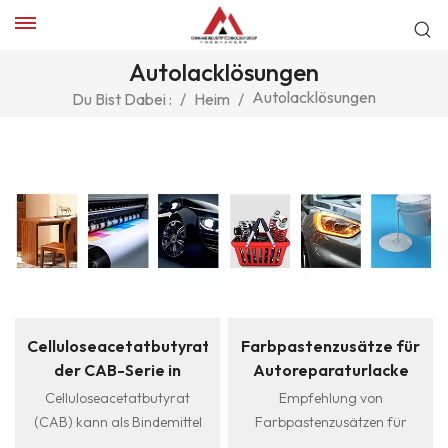
Autolacklösungen
Autolacklösungen
Du Bist Dabei :
/
Heim
/
Celluloseacetatbutyrat
Farbpastenzusätze für
der CAB-Serie in
Autoreparaturlacke
Autolackqualität
Celluloseacetatbutyrat
Empfehlung von
(CAB) kann als Bindemittel
Farbpastenzusätzen für
für Schutz- und
Autoreparaturlacke:Pigmentpas