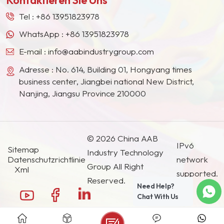
Südostasien, Japan, Südkorea und anderen
Ländern und Regionen geworden.
Tel :
+86 13951823978
WhatsApp :
+86 13951823978
E-mail :
info@aabindustrygroup.com
Adresse : No. 614, Building 01, Hongyang times
business center, Jiangbei national New District,
Nanjing, Jiangsu Province 210000
© 2026 China AAB
IPv6
Sitemap
Industry Technology
Datenschutzrichtlinie
network
Group All Right
Xml
supported.
Reserved.
Need Help?
Chat With Us