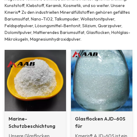
Kunststoff, Klebstoff, Keramik, Kosmetik, und so weiter. Unsere
Kmeris® Zu den industriellen Mineralfüllstoffen gehören gefälltes
Bariumsulfat, Nano-TiO2, Talkumpuder, Wollastonitpulver,
Feldspatpulver, Lösungsmittel-Bentonit, Silizium, Quarzpulver,
Dolomitpulver, Mattierendes Bariumsulfat, Glasflocken, Hohlglas-
Mikrokugeln, Magnesiumhydroxidpulver.
Marine-
Glasflocken AJD-60S
Schutzbeschichtung
für
verwendet Glass Flake
Schutzbeschichtungen
Unsere Glasflocken
Kmeris® AJD-60S ist ein