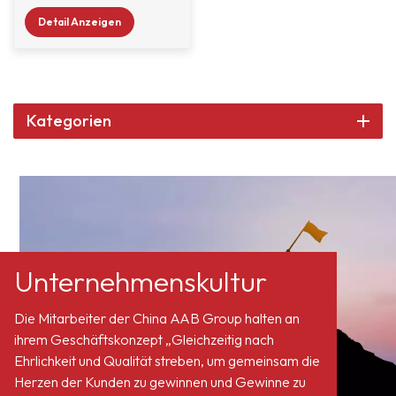
effizientes Breitband-
Temperatur- und pH-
Detail Anzeigen
Fungizid das Produkte
Stabilität, geringe
wirksam vor Infektionen
Auslaugung und hohe
und Schäden durch
Löslichkeit für eine
Schimmel, Hefe, Algen
einfache Formulierung
und Bakterien. Dieses
Kategorien
bieten.
Produkt ist eine wässrige
Dispersion von
Hydroxypyridinthiol-
Zinkchelat, allgemein
bekannt als 2-
Pyridinthiol-1-Zinkoxid.
Unternehmenskultur
Die Mitarbeiter der China AAB Group halten an
ihrem Geschäftskonzept „Gleichzeitig nach
Ehrlichkeit und Qualität streben, um gemeinsam die
Herzen der Kunden zu gewinnen und Gewinne zu