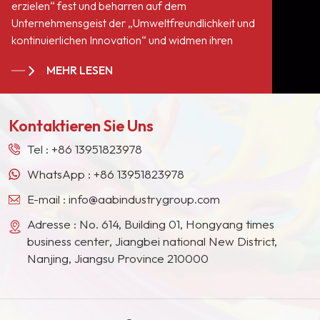
erzielen“ fest und beharren auf dem
Unternehmensgeist der „Umweltfreundlichkeit und
kontinuierlichen Innovation“ und widmen ihren
Service allen Anhängern und Kunden auf der
MEHR LESEN
ganzen Welt. Wir sind zu einem langjährigen,
stabilen Lieferanten für viele Farbengiganten in
Europa, Nordamerika, dem Nahen Osten,
Kontaktieren Sie Uns
Südostasien, Japan, Südkorea und anderen
Ländern und Regionen geworden.
Tel :
+86 13951823978
WhatsApp :
+86 13951823978
E-mail :
info@aabindustrygroup.com
Adresse : No. 614, Building 01, Hongyang times
business center, Jiangbei national New District,
Nanjing, Jiangsu Province 210000