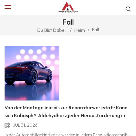
Fall
Fall
Du Bist Dabei :
/
Heim
/
Von der Montagelinie bis zur Reparaturwerkstatt: Kann
sich Kabasph®-Aldehydharz jeder Herausforderung im
Bereich der Automobilbeschichtung anpassen?
JUL 31, 2026
In der Automobillackindustrie werden in jedem Produktionsschritt –