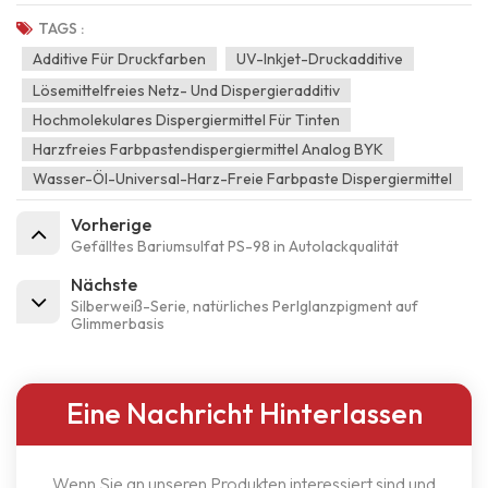
TAGS :
Additive Für Druckfarben
UV-Inkjet-Druckadditive
Lösemittelfreies Netz- Und Dispergieradditiv
Hochmolekulares Dispergiermittel Für Tinten
Harzfreies Farbpastendispergiermittel Analog BYK
Wasser-Öl-Universal-Harz-Freie Farbpaste Dispergiermittel
Vorherige
Gefälltes Bariumsulfat PS-98 in Autolackqualität
Nächste
Silberweiß-Serie, natürliches Perlglanzpigment auf
Glimmerbasis
Eine Nachricht Hinterlassen
Wenn Sie an unseren Produkten interessiert sind und