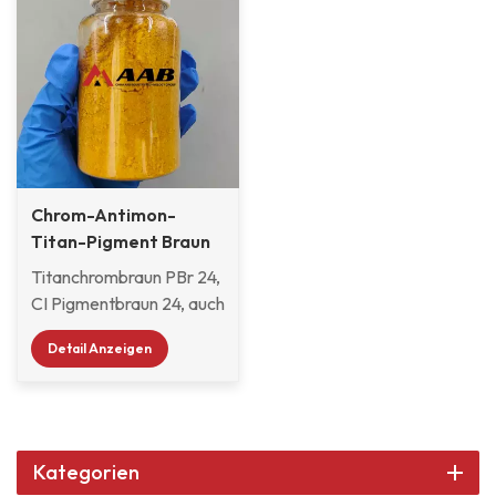
Chrom-Antimon-
Titan-Pigment Braun
24 (77310)
Titanchrombraun PBr 24,
CI Pigmentbraun 24, auch
bekannt als
Detail Anzeigen
Titanchromgelb oder
Titanchrombraunpigment.
Es ist ein leistungsstarkes
rot-gelbes anorganisches
Verbundpigment, das
Kategorien
durch