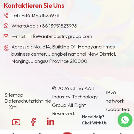
organischen Pigmenten
Kontaktieren Sie Uns
Südostasien, Japan, Südkorea und anderen
verwendet werden., auch
Ländern und Regionen geworden.
galt es für
Tel :
+86 13951823978
Hochleistungsbeschichtungen,
WhatsApp :
+86 13951823978
Tinte und Kunststoffe…
E-mail :
info@aabindustrygroup.com
Adresse : No. 614, Building 01, Hongyang times
business center, Jiangbei national New District,
Nanjing, Jiangsu Province 210000
© 2026 China AAB
IPv6
Sitemap
Industry Technology
Datenschutzrichtlinie
network
Group All Right
Xml
supported.
Reserved.
Need Help?
Chat With Us