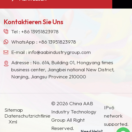
ganzen Welt. Wir sind zu einem langjährigen,
Vielzahl von
stabilen Lieferanten für viele Farbengiganten in
Anwendungen, von
Europa, Nordamerika, dem Nahen Osten,
Auto- und Glaslacken
Kontaktieren Sie Uns
Südostasien, Japan, Südkorea und anderen
über Holzbeschichtungen
Ländern und Regionen geworden.
bis hin zu Gel-
Tel :
+86 13951823978
Nagellacken. Unsere
WhatsApp :
+86 13951823978
SIC-WA-Serie ist Ihre
E-mail :
info@aabindustrygroup.com
erste Wahl für
hochwertige,
Adresse : No. 614, Building 01, Hongyang times
umweltfreundliche
business center, Jiangbei national New District,
Pigmentlösungen.
Nanjing, Jiangsu Province 210000
© 2026 China AAB
IPv6
Sitemap
Industry Technology
Datenschutzrichtlinie
network
Group All Right
Xml
supported.
Reserved.
Need Help?