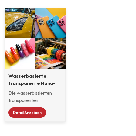
Wasserbasierte,
transparente Nano-
Pigmentchips für
Die wasserbasierten
Hochleistungsbeschichtungen
transparenten
Nanopigmentchips von
Detail Anzeigen
Klarint® bestehen aus
einer fein
vordispergierten