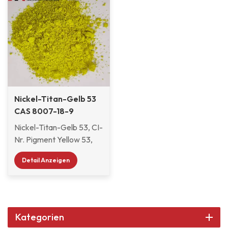
Nickel-Titan-Gelb 53
CAS 8007-18-9
Nickel-Titan-Gelb 53, CI-
Nr. Pigment Yellow 53,
CAS-Nr. 8007-18-9,
Detail Anzeigen
Molekularformel
(Ti,Ni,Sb)O2. Nickel-
Titan-Gelb 53 ist ein
grün-gelbes,
umweltfreundliches,
Kategorien
hochtemperaturbeständiges