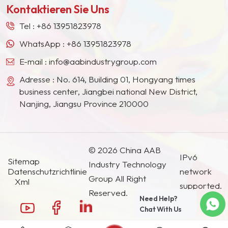
Kontaktieren Sie Uns
Südostasien, Japan, Südkorea und anderen
Ländern und Regionen geworden.
Tel :
+86 13951823978
WhatsApp :
+86 13951823978
E-mail :
info@aabindustrygroup.com
Adresse : No. 614, Building 01, Hongyang times
business center, Jiangbei national New District,
Nanjing, Jiangsu Province 210000
© 2026 China AAB
IPv6
Sitemap
Industry Technology
Datenschutzrichtlinie
network
Group All Right
Xml
supported.
Reserved.
Need Help?
Chat With Us