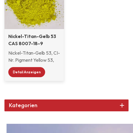
Nickel-Titan-Gelb 53
CAS 8007-18-9
Nickel-Titan-Gelb 53, CI-
Nr. Pigment Yellow 53,
CAS-Nr. 8007-18-9,
Detail Anzeigen
Molekularformel
(Ti,Ni,Sb)O2. Nickel-
Titan-Gelb 53 ist ein
grün-gelbes,
umweltfreundliches,
Kategorien
hochtemperaturbeständiges
anorganisches Pigment
auf Basis des Nickel-
Antimon-Titanoxid-