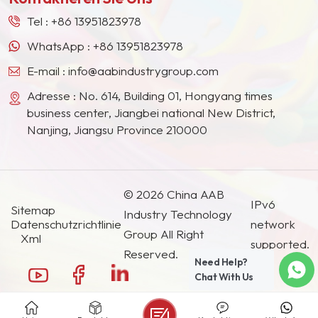
Druckfarbe. Es wird auch in Gold- und Silberkartontinte und
Ländern und Regionen geworden.
Tel :
+86 13951823978
vakuumaluminisiertem Papiertransferfilm für Tabak- und
Geschenkverpackungen verwendet.Kontaktieren Sie uns gerne für
WhatsApp :
+86 13951823978
kostenlose Muster oder technische Dokumente zu CAB-551-0.2,
E-mail :
info@aabindustrygroup.com
CAB-381-0.5, CAB-381-0.1, CAB-381-2, CAB-381-20 oder CAB-
531-1, CAB-551-0.01.
Adresse : No. 614, Building 01, Hongyang times
business center, Jiangbei national New District,
Nanjing, Jiangsu Province 210000
© 2026 China AAB
IPv6
Sitemap
Industry Technology
Datenschutzrichtlinie
network
Group All Right
Xml
supported.
Reserved.
Need Help?
Chat With Us