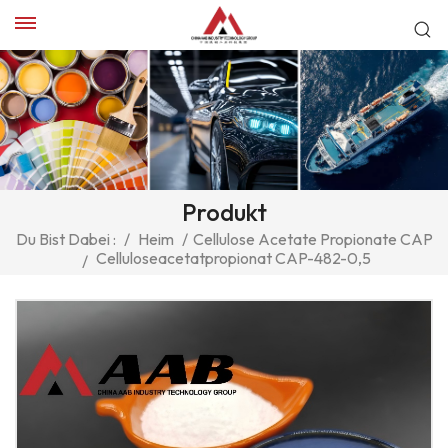
Produkt
Du Bist Dabei :
/
Heim
/
Cellulose Acetate Propionate CAP
Celluloseacetatpropionat CAP-482-0,5
/