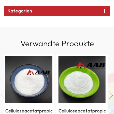
Kategorien
Verwandte Produkte
Celluloseacetatpropionat
Celluloseacetatpropiona