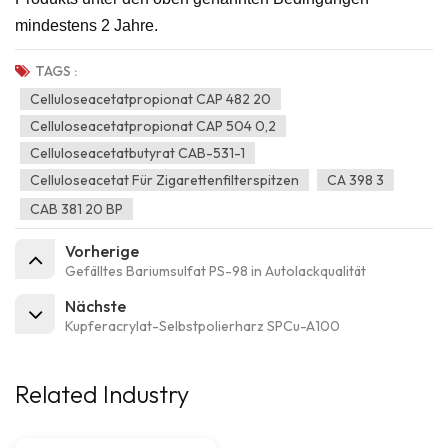
mindestens 2 Jahre.
TAGS :
Celluloseacetatpropionat CAP 482 20
Celluloseacetatpropionat CAP 504 0,2
Celluloseacetatbutyrat CAB-531-1
Celluloseacetat Für Zigarettenfilterspitzen
CA 398 3
CAB 381 20 BP
Vorherige
Gefälltes Bariumsulfat PS-98 in Autolackqualität
Nächste
Kupferacrylat-Selbstpolierharz SPCu-A100
Related Industry