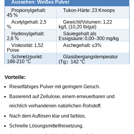
Aussehen: Weißes Pulver
Propionylgehalt:
Tukon-Härte: 23 Knoops
45 %
Acetylgehalt: 2,5
Gewicht/Volumen: 1,22
%
kg/L (10,20 lb/gal)
Hydroxylgehalt:
Säuregehalt als
2,6 %
Essigsäure: 0,00–300 mg/kg
Viskosität: 1,52
Aschegehalt: ≤3%
Poise
Schmelzpunkt:
Glasübergangstemperatur
）
188-210 °C
(Tg
142 °C
Vorteile:
Rieselfähiges Pulver mit geringem Geruch.
Basierend auf Zellulose, einem erneuerbaren und
reichlich vorhandenen natürlichen Rohstoff.
Nach dem Auflösen klar und farblos.
Schnelle Lösungsmittelfreisetzung.