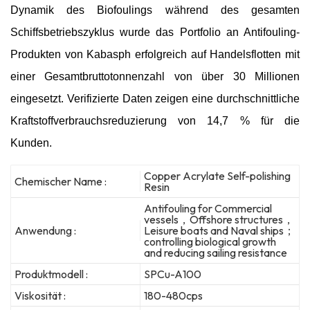
Dynamik des Biofoulings während des gesamten
Schiffsbetriebszyklus wurde das Portfolio an Antifouling-
Produkten von Kabasph erfolgreich auf Handelsflotten mit
einer Gesamtbruttotonnenzahl von über 30 Millionen
eingesetzt. Verifizierte Daten zeigen eine durchschnittliche
Kraftstoffverbrauchsreduzierung von 14,7 % für die
Kunden.
Copper Acrylate Self-polishing
Chemischer Name :
Resin
Antifouling for Commercial
vessels，Offshore structures，
Anwendung :
Leisure boats and Naval ships；
controlling biological growth
and reducing sailing resistance
Produktmodell :
SPCu-A100
Viskosität :
180-480cps