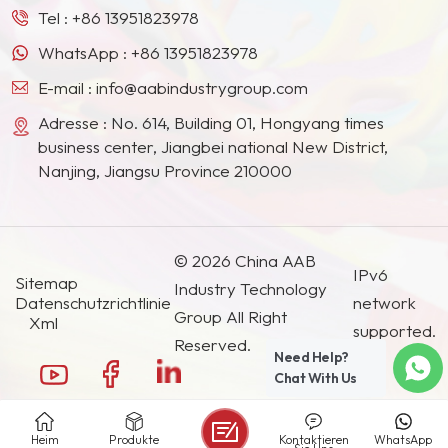
Ländern und Regionen geworden.
Gleichrichtergalvaniken in
Tel :
+86 13951823978
der Elektrogeräteindustrie
WhatsApp :
+86 13951823978
verwendet werden.
E-mail :
info@aabindustrygroup.com
Adresse : No. 614, Building 01, Hongyang times
business center, Jiangbei national New District,
Nanjing, Jiangsu Province 210000
© 2026 China AAB
IPv6
Sitemap
Industry Technology
Datenschutzrichtlinie
network
Group All Right
Xml
supported.
Reserved.
Need Help?
Chat With Us
Heim
Produkte
Kontaktieren
WhatsApp