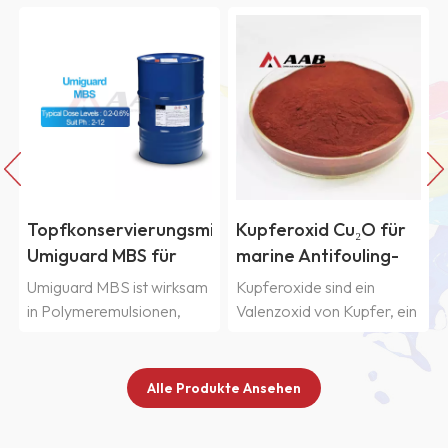
Topfkonservierungsmittel
Kupferoxid Cu₂O für
Umiguard MBS für
marine Antifouling-
wasserbasierte
Beschichtungen
Umiguard MBS ist wirksam
Kupferoxide sind ein
Pigmentpaste
in Polymeremulsionen,
Valenzoxid von Kupfer, ein
Farben, Klebstoffen,
leuchtend rotes Material.
Pigmentdispersionen und
Die chemische Formel
Haushaltsprodukte.Umiguard
lautet Cu₂ODie relative
Alle Produkte Ansehen
MBS hat eine unspezifische
Molekülmasse beträgt
Wirkungsweise, was
143,08. Es ist in Wasser