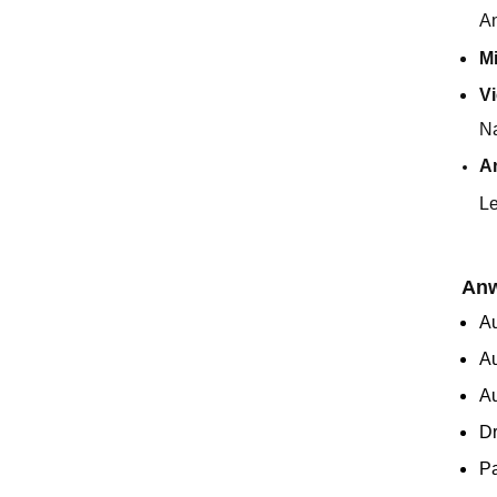
A
Mi
Vi
Na
A
Le
Anw
A
Au
Au
Dr
Pa