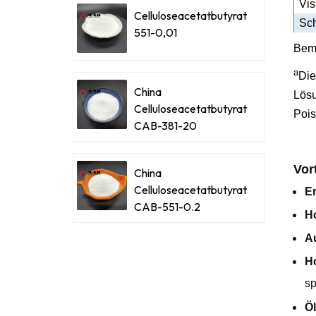
Vis
Celluloseacetatbutyrat
Sch
551-0,01
Bem
a
Die
China
Lösu
Celluloseacetatbutyrat
Poi
CAB-381-20
Vort
China
Celluloseacetatbutyrat
Er
CAB-551-0.2
H
Au
Ho
sp
Öl