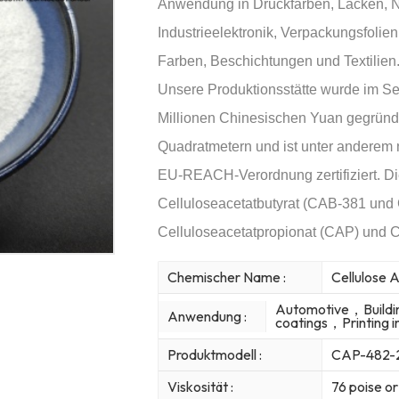
Anwendung in Druckfarben, Lacken, Na
Industrieelektronik, Verpackungsfolie
Farben, Beschichtungen und Textilien
Unsere Produktionsstätte wurde im S
Millionen Chinesischen Yuan gegründ
Quadratmetern und ist unter anderem
EU-REACH-Verordnung zertifiziert. Die
Celluloseacetatbutyrat (CAB-381 und 
Celluloseacetatpropionat (CAP) und C
Chemischer Name :
Cellulose 
Automotive，Buildin
Anwendung :
coatings，Printing i
Produktmodell :
CAP-482-
Viskosität :
76 poise o