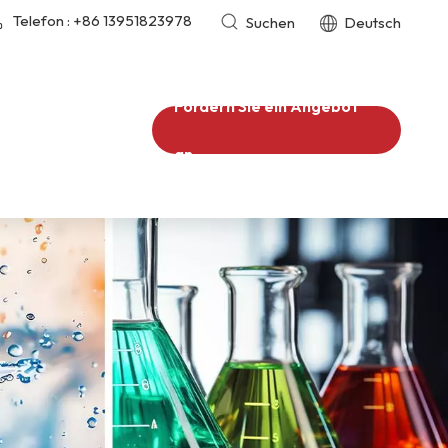
Telefon :
+86 13951823978
Suchen
Deutsch
Fordern Sie ein Angebot
an