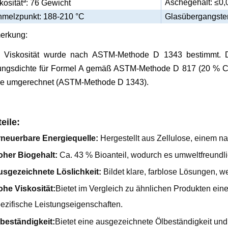
a
Aschegehalt: ≤0,
kosität
: 76 Gewicht
melzpunkt: 188-210 °C
Glasübergangstem
erkung:
 Viskosität wurde nach ASTM-Methode D 1343 bestimmt. 
ngsdichte für Formel A gemäß ASTM-Methode D 817 (20 % Cell
se umgerechnet (ASTM-Methode D 1343).
eile:
neuerbare Energiequelle:
Hergestellt aus Zellulose, einem 
oher Biogehalt:
Ca. 43 % Bioanteil, wodurch es umweltfreundlic
sgezeichnete Löslichkeit:
Bildet klare, farblose Lösungen, w
he Viskosität:
Bietet im Vergleich zu ähnlichen Produkten eine
ezifische Leistungseigenschaften.
beständigkeit:
Bietet eine ausgezeichnete Ölbeständigkeit und 