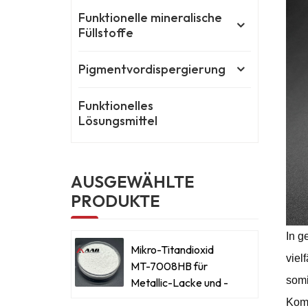
Funktionelle mineralische
Füllstoffe
Pigmentvordispergierung
Funktionelles
Lösungsmittel
AUSGEWÄHLTE
PRODUKTE
In g
Mikro-Titandioxid
viel
MT-7008HB für
somi
Metallic-Lacke und -
Beschichtungen
Komb