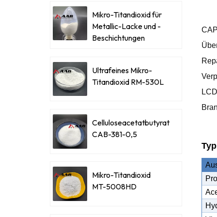
Mikro-Titandioxid für
Metallic-Lacke und -
CAP-
Beschichtungen
Über
Repa
Ultrafeines Mikro-
Verp
Titandioxid RM-530L
LCD-
Bran
Celluloseacetatbutyrat
CAB-381-0,5
Typ
Au
Mikro-Titandioxid
Pro
MT-5008HD
Ace
Hyd