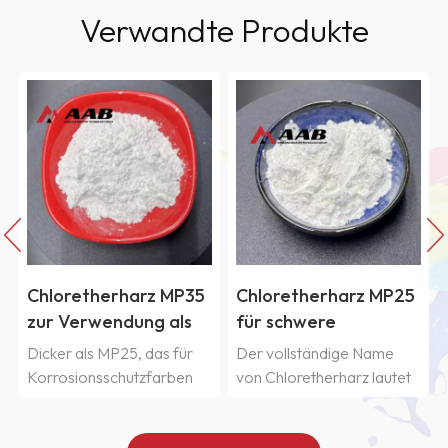
Verwandte Produkte
Chloretherharz MP25
Chloretherharz MP45
für schwere
für lösemittelbasierte
e
Korrosionsschutzfarben
Tiefdruckfarbe
Der vollständige Name
Der vollständige Name
von Chloretherharz lautet
von Chloretherharz lautet
Vinylchlorid-
Vinylchlorid-
Isobutylvinylether-
Isobutylvinylether-