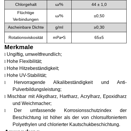
Chlorgehalt
ω/
%
44 ± 1,0
Flüchtige
ω/
%
≤
0,50
Verbindungen
A
scheinbare Dichte
g/ml
≥0,30
Rotationsviskosität
mPa•S
6
5±5
Merkmale
Ungiftig, umweltfreundlich
;
l
Hohe Flexibilität
;
l
Hohe Hitzebeständigkeit
;
l
Hohe UV-Stabilität
;
l
Hervorragende Alkalibeständigkeit und Anti-
l
Pulverbildungsleistung
;
Mischbar mit Alkydharz, Hartharz, Acrylharz, Epoxidharz
l
und Weichmacher
;
Der umfassende Korrosionsschutzindex der
l
Beschichtung ist höher als der von chlorsulfoniertem
Polyethylen und chlorierter Kautschukbeschichtung
.