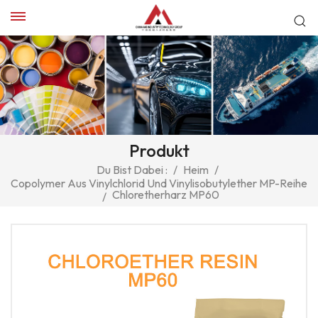
Produkt
Du Bist Dabei :
/
Heim
/
Copolymer Aus Vinylchlorid Und Vinylisobutylether MP-Reihe
Chloretherharz MP60
/