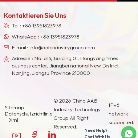
stabilen Lieferanten für viele Farbengiganten in
Europa, Nordamerika, dem Nahen Osten,
Kontaktieren Sie Uns
Südostasien, Japan, Südkorea und anderen
Ländern und Regionen geworden.
Tel :
+86 13951823978
WhatsApp :
+86 13951823978
E-mail :
info@aabindustrygroup.com
Adresse : No. 614, Building 01, Hongyang times
business center, Jiangbei national New District,
Nanjing, Jiangsu Province 210000
© 2026 China AAB
IPv6
Sitemap
Industry Technology
Datenschutzrichtlinie
network
Group All Right
Xml
supported.
Reserved.
Need Help?
Chat With Us