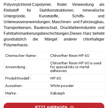
Polyvinylchlorid-Copolymer
, findet Verwendung als
Klebstoff für Stahlkonstruktionen, mineralische
Untergründe, Kunststoffe, Schiffs- und
Unterwasseranwendungen, Maschinen- und Fahrzeugbau,
Transportwesen, Bautenschutz, Druckfarbenindustrie und
Fahrbahnmarkierungsbeschichtungen.
Dieses Harz behebt
grundsätzlich die Mängel anderer chlorhaltiger
Polymerharze.
Chemischer Name :
Chlroether Resin MP 60
Chlroether Resin MP 60 is used
Anwendung :
for special inks or metal
adhesives
Produktmodell :
MP 60
Aussehen :
White powder
Marke :
Kabasph
JETZT ANFRAGEN