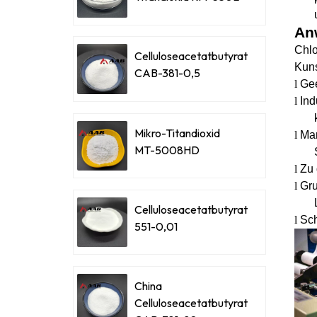
An
Chlo
Celluloseacetatbutyrat
Kuns
CAB-381-0,5
l
Gee
l
Ind
Mikro-Titandioxid
l
Mar
MT-5008HD
l
Zu 
l
Gru
Celluloseacetatbutyrat
l
Sch
551-0,01
China
Celluloseacetatbutyrat