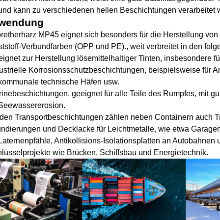
und kann zu verschiedenen hellen Beschichtungen verarbeitet 
wendung
retherharz MP45 eignet sich besonders für die Herstellung von 
tstoff-Verbundfarben (OPP und PE).
, weit verbreitet in den fo
ignet zur Herstellung lösemittelhaltiger Tinten, insbesondere f
ustrielle Korrosionsschutzbeschichtungen, beispielsweise für A
kommunale technische Häfen usw.
inebeschichtungen, geeignet für alle Teile des Rumpfes, mit g
Seewassererosion.
den Transportbeschichtungen zählen neben Containern auch Tr
ndierungen und Decklacke für Leichtmetalle, wie etwa Garagen
Laternenpfähle, Antikollisions-Isolationsplatten an Autobahnen 
lüsselprojekte wie Brücken, Schiffsbau und Energietechnik.