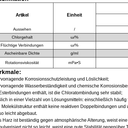
Artikel
Einheit
Aussehen
/
Chlorgehalt
ω/
%
Flüchtige Verbindungen
ω/
%
A
scheinbare Dichte
g/ml
Rotationsviskosität
mPa•S
rkmale
:
vorragende Korrosionsschutzleistung und Löslichkeit;
vorragende Wasserbeständigkeit und chemische Korrosionsbest
Esterbindungen enthält, ist die Chloratombindung sehr stabil;
lich in einer Vielzahl von Lösungsmitteln: einschließlich häufig
 Molekülstruktur enthält keine reaktiven Doppelbindungen und 
so leicht abgebaut.
 Harz ist beständig gegen atmosphärische Alterung, weist eine a
pulverisiert nicht so leicht, weist eine gute Stabilität gegenü