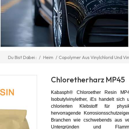
/
Heim
/
Copolymer Aus Vinylchlorid Und Vi
Du Bist Dabei :
Chloretherharz MP45
Kaba
sph®
Chloroether Resin MP4
Isobutylvinylether,
i
Es handelt sich u
chlorierten Klebstoff für phys
hervorragende Korrosionsschutzeige
Branchen wie
c
schwebend
s
aus ver
Untergründen und Flammsch