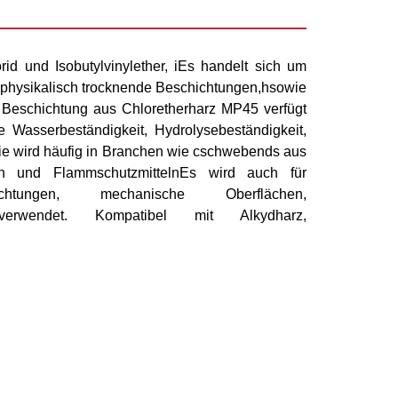
id und Isobutylvinylether,
i
Es handelt sich um
für physikalisch trocknende Beschichtungen
,h
sowie
 Beschichtung aus Chloretherharz MP45 verfügt
 Wasserbeständigkeit, Hydrolysebeständigkeit,
ie wird häufig in Branchen wie
c
schwebend
s
aus
n und Flammschutzmitteln
Es wird auch für
schichtungen, mechanische Oberflächen,
 verwendet. Kompatibel mit Alkydharz,