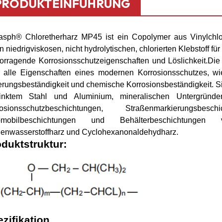
PRODUKTEINFÜHRUNG
a
sph®
Chloretherharz MP45
ist ein Copolymer aus Vinylchlor
n niedrigviskosen, nicht hydrolytischen, chlorierten Klebstoff 
orragende Korrosionsschutzeigenschaften und Löslichkeit
.
Die
 alle Eigenschaften eines modernen Korrosionsschutzes, wie
erungsbeständigkeit und chemische Korrosionsbeständigkeit. S
zinktem Stahl und Aluminium, mineralischen Untergründe
rosionsschutzbeschichtungen, Straßenmarkierungsbe
omobilbeschichtungen und Behälterbeschichtungen
enwasserstoffharz und Cyclohexanonaldehydharz.
duktstruktur:
zifikation