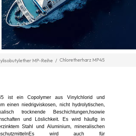
Chloretherharz MP45
nylisobutylether MP-Reihe
/
5 ist ein Copolymer aus Vinylchlorid und
m einen niedrigviskosen, nicht hydrolytischen,
ikalisch trocknende Beschichtungen
,h
sowie
nschaften und Löslichkeit
.
Es wird häufig in
zinktem Stahl und Aluminium, mineralischen
utzmitteln
Es wird auch für