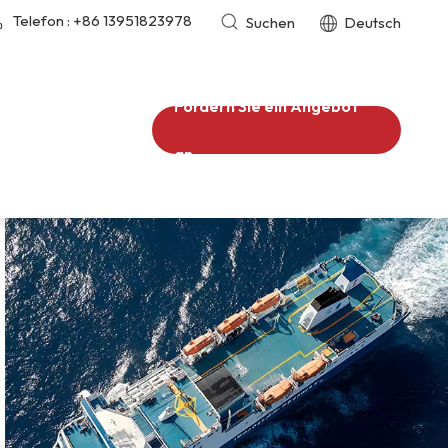
Telefon :
+86 13951823978
Suchen
Deutsch
Fordern Sie ein Angebot
an