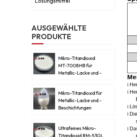
Lösungsmittel
AUSGEWÄHLTE
PRODUKTE
Mikro-Titandioxid
MT-7008HB für
Metallic-Lacke und -
Me
Beschichtungen
Her
l
Her
l
Mikro-Titandioxid für
Metallic-Lacke und -
Lös
l
Beschichtungen
Die
l
Ultrafeines Mikro-
Das
l
Titandioxid RM-530L