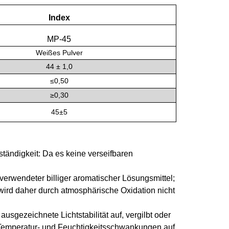
Index
MP
-
4
5
Weißes Pulver
44 ± 1,0
≤
0,50
≥0,30
4
5±5
ändigkeit: Da es keine verseifbaren
 verwendeter billiger aromatischer Lösungsmittel;
wird daher durch atmosphärische Oxidation nicht
usgezeichnete Lichtstabilität auf, vergilbt oder
ber Temperatur- und Feuchtigkeitsschwankungen auf