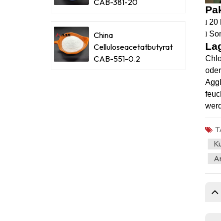
CAB-381-20
Pa
20 
l
Son
l
China
La
Celluloseacetatbutyrat
CAB-551-0.2
Chlo
oder
Aggl
feu
werd
T
Ku
An