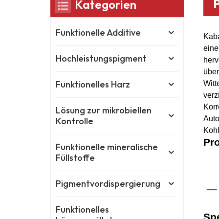
Kategorien
Funktionelle Additive
Kab
eine
Hochleistungspigment
herv
über
Funktionelles Harz
Witt
ver
Kor
Lösung zur mikrobiellen
Aut
Kontrolle
Kohl
Pro
Funktionelle mineralische
Füllstoffe
Pigmentvordispergierung
Funktionelles
Spe