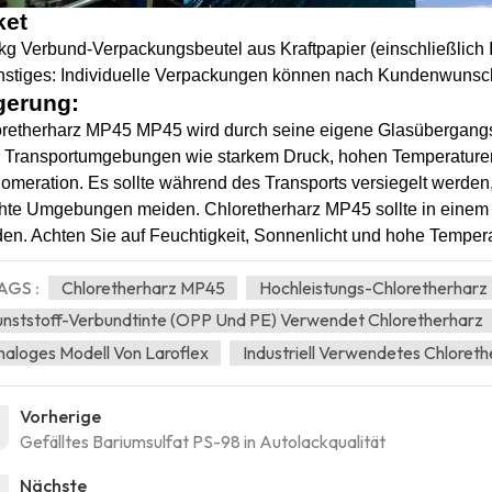
ket
kg Verbund-Verpackungsbeutel aus Kraftpapier (einschließlich 
stiges: Individuelle Verpackungen können nach Kundenwunsch
gerung:
retherharz MP45
MP45 wird durch seine eigene Glasübergangst
 Transportumgebungen wie starkem Druck, hohen Temperaturen
omeration. Es sollte während des Transports versiegelt werde
chte Umgebungen meiden.
Chloretherharz MP45 sollte in einem 
en. Achten Sie auf Feuchtigkeit, Sonnenlicht und hohe Temper
AGS :
Chloretherharz MP45
Hochleistungs-Chloretherhar
nststoff-Verbundtinte (OPP Und PE) Verwendet Chloretherharz
aloges Modell Von Laroflex
Industriell Verwendetes Chloret
Vorherige
Gefälltes Bariumsulfat PS-98 in Autolackqualität
Nächste