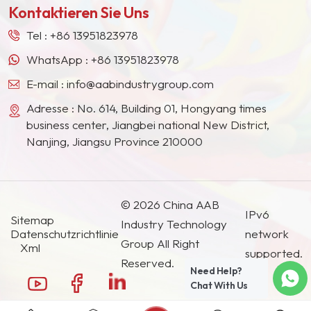
Kontaktieren Sie Uns
Südostasien, Japan, Südkorea und anderen
Ländern und Regionen geworden.
Tel :
+86 13951823978
WhatsApp :
+86 13951823978
E-mail :
info@aabindustrygroup.com
Adresse : No. 614, Building 01, Hongyang times
business center, Jiangbei national New District,
Nanjing, Jiangsu Province 210000
© 2026 China AAB
IPv6
Sitemap
Industry Technology
Datenschutzrichtlinie
network
Group All Right
Xml
supported.
Reserved.
Need Help?
Chat With Us