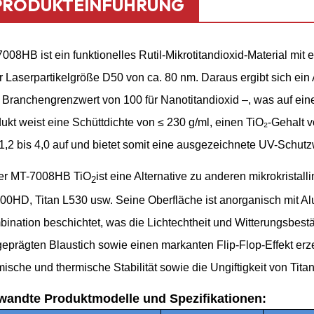
PRODUKTEINFÜHRUNG
008HB ist ein funktionelles Rutil-Mikrotitandioxid-Material mit 
r Laserpartikelgröße D50 von ca. 80 nm. Daraus ergibt sich ein 
Branchengrenzwert von 100 für Nanotitandioxid –, was auf eine
ukt weist eine Schüttdichte von ≤ 230 g/ml, einen TiO₂-Gehalt
1,2 bis 4,0 auf und bietet somit eine ausgezeichnete UV-Schutz
er MT-7008HB TiO
ist eine Alternative zu anderen mikrokrist
2
0HD, Titan L530 usw. Seine Oberfläche ist anorganisch mit A
ination beschichtet, was die Lichtechtheit und Witterungsbestä
eprägten Blaustich sowie einen markanten Flip-Flop-Effekt erze
ische und thermische Stabilität sowie die Ungiftigkeit von Titan
wandte Produktmodelle und Spezifikationen: