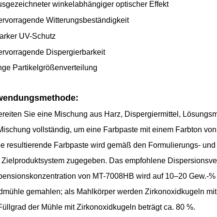
sgezeichneter winkelabhängiger optischer Effekt
rvorragende Witterungsbeständigkeit
arker UV-Schutz
rvorragende Dispergierbarkeit
ge Partikelgrößenverteilung
wendungsmethode:
ereiten Sie eine Mischung aus Harz, Dispergiermittel, Lösungsm
Mischung vollständig, um eine Farbpaste mit einem Farbton von 
ie resultierende Farbpaste wird gemäß den Formulierungs- un
Zielproduktsystem zugegeben. Das empfohlene Dispersionsverfa
ensionskonzentration von MT-7008HB wird auf 10–20 Gew.-% ein
mühle gemahlen; als Mahlkörper werden Zirkonoxidkugeln mi
Füllgrad der Mühle mit Zirkonoxidkugeln beträgt ca. 80 %.