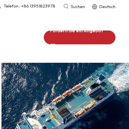
Telefon :
+86 13951823978
Suchen
Deutsch
Fordern Sie ein Angebot
an