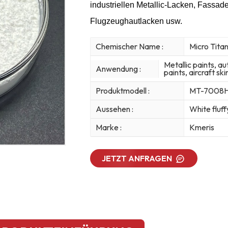
industriellen Metallic-Lacken, Fassa
Flugzeughautlacken usw.
Chemischer Name :
Micro Tita
Metallic paints, a
Anwendung :
paints, aircraft sk
Produktmodell :
MT-7008
Aussehen :
White fluf
Marke :
Kmeris
JETZT ANFRAGEN