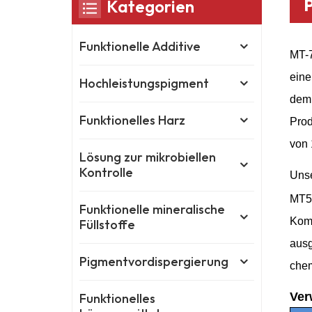
Kategorien
Funktionelle Additive
MT-7
eine
Hochleistungspigment
dem 
Funktionelles Harz
Prod
von 
Lösung zur mikrobiellen
Kontrolle
Uns
MT50
Funktionelle mineralische
Komb
Füllstoffe
ausg
Pigmentvordispergierung
chem
Ver
Funktionelles