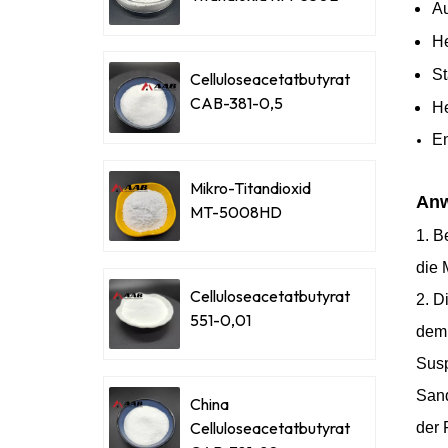
Au
He
St
Celluloseacetatbutyrat
CAB-381-0,5
He
En
Mikro-Titandioxid
An
MT-5008HD
1. B
die 
Celluloseacetatbutyrat
2. D
551-0,01
dem 
Susp
Sand
China
Celluloseacetatbutyrat
der 