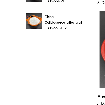
CAB-381-20
3. D
China
Celluloseacetatbutyrat
CAB-551-0.2
Anw
Me