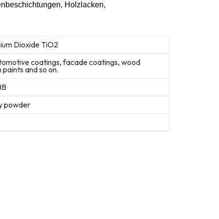
denbeschichtungen, Holzlacken,
nium Dioxide TiO2
utomotive coatings, facade coatings, wood
in paints and so on.
HB
fy powder