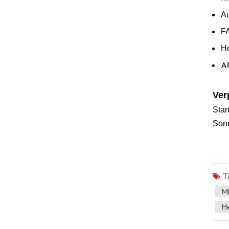
Au
F
Ho
A
Ver
Stan
Sonn
T
M
He