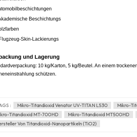
tomobilbeschichtungen
Akademische Beschichtung
s
lzfarben
Flugzeug-Skin-Lackierung
s
packung und Lagerung
dardverpackung: 10 kg/Karton, 5 kg/Beutel. An einem trockenen 
eneinstrahlung schützen.
AGS :
Mikro-Titandioxid Venator UV-TITAN L530
Mikro-T
ikro-Titandioxid MT-700HD
Mikro-Titandioxid MT500HD
rsteller Von Titandioxid-Nanopartikeln (TiO2)