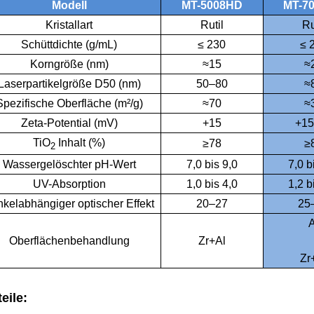
Modell
MT-5008HD
MT-7
Kristallart
Rutil
Ru
Schüttdichte (g/mL)
≤ 230
≤ 
Korngröße (nm)
≈15
≈
Laserpartikelgröße D50 (nm)
50–80
≈
Spezifische Oberfläche (m²/g)
≈70
≈
Zeta-Potential (mV)
+15
+15
TiO
Inhalt (%)
≥78
≥
2
Wassergelöschter pH-Wert
7,0 bis 9,0
7,0 b
UV-Absorption
1,0 bis 4,0
1,2 b
kelabhängiger optischer Effekt
20–27
25
A
Oberflächenbehandlung
Zr+Al
Zr
eile: