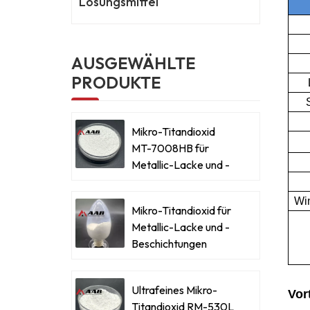
Lösungsmittel
AUSGEWÄHLTE
PRODUKTE
Mikro-Titandioxid
MT-7008HB für
Metallic-Lacke und -
Beschichtungen
Win
Mikro-Titandioxid für
Metallic-Lacke und -
Beschichtungen
Ultrafeines Mikro-
Vort
Titandioxid RM-530L