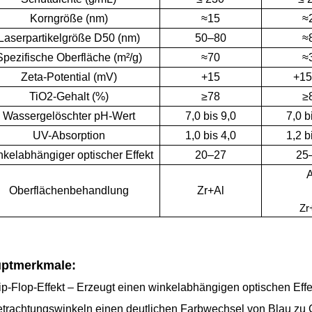
Korngröße (nm)
≈15
≈
Laserpartikelgröße D50 (nm)
50–80
≈
Spezifische Oberfläche (m²/g)
≈70
≈
Zeta-Potential (mV)
+15
+15
TiO2-Gehalt (%)
≥78
≥
Wassergelöschter pH-Wert
7,0 bis 9,0
7,0 b
UV-Absorption
1,0 bis 4,0
1,2 b
kelabhängiger optischer Effekt
20–27
25
A
Oberflächenbehandlung
Zr+Al
Zr
ptmerkmale:
ip-Flop-Effekt – Erzeugt einen winkelabhängigen optischen Effe
trachtungswinkeln einen deutlichen Farbwechsel von Blau zu G