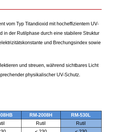
t vom Typ Titandioxid mit hocheffizientem UV-
 in der Rutilphase durch eine stabilere Struktur
ielektrizitätskonstante und Brechungsindex sowie
flektieren und streuen, während sichtbares Licht
rsprechender physikalischer UV-Schutz.
008HB
RM-2008H
RM-530L
til
Rutil
Rutil
230
≤ 230
≤ 230