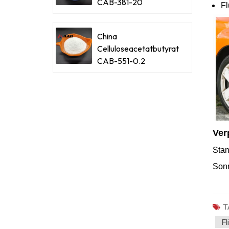
CAB-381-20
Fl
China
Celluloseacetatbutyrat
CAB-551-0.2
Ver
Stan
Sonn
T
Fl