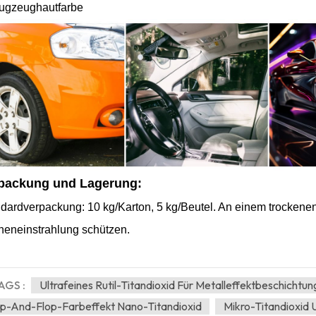
ugzeughautfarbe
packung und Lagerung:
dardverpackung: 10 kg/Karton, 5 kg/Beutel. An einem trockenen 
eneinstrahlung schützen.
AGS :
Ultrafeines Rutil-Titandioxid Für Metalleffektbeschichtu
ip-And-Flop-Farbeffekt Nano-Titandioxid
Mikro-Titandioxid