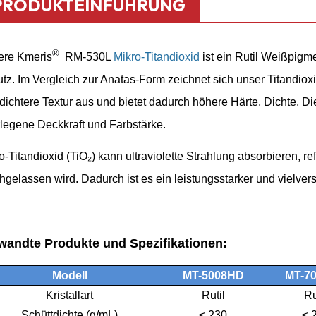
PRODUKTEINFÜHRUNG
®
ere Kmeris
RM-530L
Mikro-Titandioxid
ist ein Rutil
Weißpigmen
tz. Im Vergleich zur Anatas-Form zeichnet sich unser Titandioxid
dichtere Textur aus und bietet dadurch höhere Härte, Dichte, D
legene Deckkraft und Farbstärke.
o-Titandioxid (TiO₂) kann ultraviolette Strahlung absorbieren, re
hgelassen wird. Dadurch ist es ein leistungsstarker und vielve
wandte Produkte und Spezifikationen:
Modell
MT-5008HD
MT-7
Kristallart
Rutil
Ru
Schüttdichte (g/mL)
≤ 230
≤ 