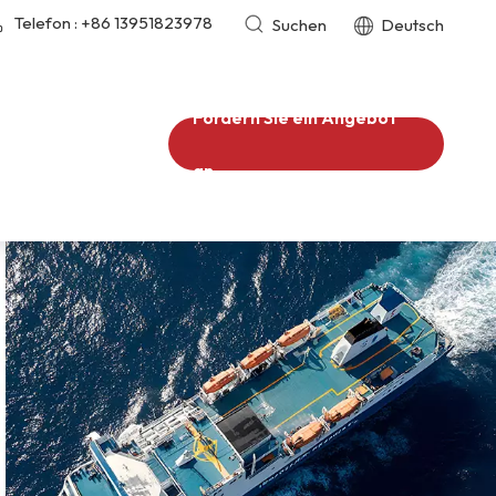
Telefon :
+86 13951823978
Suchen
Deutsch
Fordern Sie ein Angebot
an