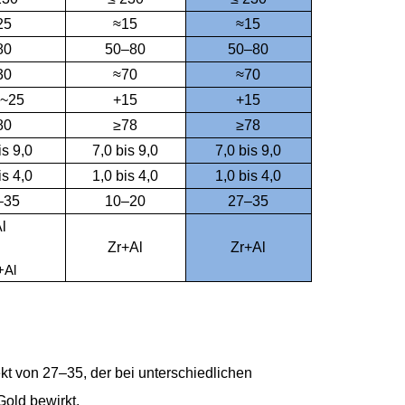
25
≈15
≈15
80
50–80
50–80
30
≈70
≈70
~25
+15
+15
80
≥78
≥78
is 9,0
7,0 bis 9,0
7,0 bis 9,0
is 4,0
1,0 bis 4,0
1,0 bis 4,0
–35
10–20
27–35
l
Zr+Al
Zr+Al
+Al
kt von 27–35, der bei unterschiedlichen
old bewirkt.