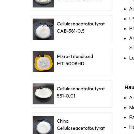
An
UV
Celluloseacetatbutyrat
Ph
CAB-381-0,5
An
Sc
Mikro-Titandioxid
Le
MT-5008HD
Hau
Celluloseacetatbutyrat
551-0,01
Au
Me
F
China
Ho
Celluloseacetatbutyrat