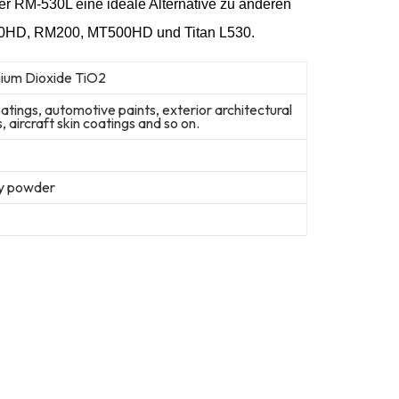
ser RM-530L eine ideale Alternative zu anderen
700HD, RM200, MT500HD und Titan L530.
nium Dioxide TiO2
oatings, automotive paints, exterior architectural
 aircraft skin coatings and so on.
fy powder