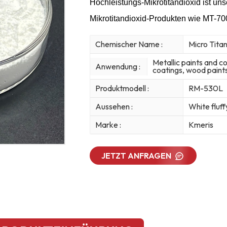
Hochleistungs-Mikrotitandioxid ist un
Mikrotitandioxid-Produkten wie MT-
Chemischer Name :
Micro Tita
Metallic paints and c
Anwendung :
coatings, wood paints,
Produktmodell :
RM-530L
Aussehen :
White fluf
Marke :
Kmeris
JETZT ANFRAGEN