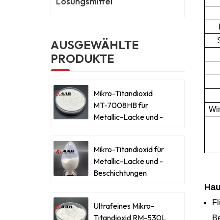
Lösungsmittel
AUSGEWÄHLTE
PRODUKTE
Mikro-Titandioxid
MT-7008HB für
Win
Metallic-Lacke und -
Beschichtungen
Mikro-Titandioxid für
Metallic-Lacke und -
Beschichtungen
Hau
Fl
Ultrafeines Mikro-
Titandioxid RM-530L
Be