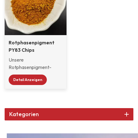
Rotphasenpigment
PY83 Chips
Unsere
Rotphasenpigment-
Chips PY83 werden
Detail Anzeigen
häufig in der
Autoreparaturlackierung,
in Nagellacken,
dekorativen Farben und
Holzoberflächen usw.
Kategorien
verwendet.