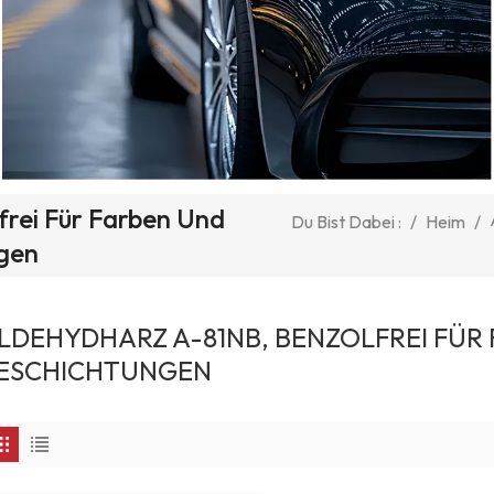
frei Für Farben Und
/
Heim
/
Du Bist Dabei :
gen
LDEHYDHARZ A-81NB, BENZOLFREI FÜR
ESCHICHTUNGEN