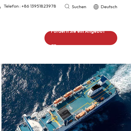
Telefon :
+86 13951823978
Suchen
Deutsch
Fordern Sie ein Angebot
an