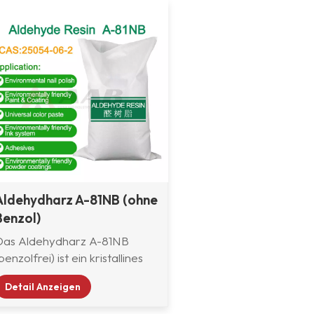
Aldehydharz A-81NB (ohne
Benzol)
Das Aldehydharz A-81NB
benzolfrei) ist ein kristallines
der hellgelbes festes
Detail Anzeigen
Aldehydharz mit guten
Benetzungseigenschaften,