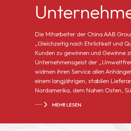
Unternehme
Mikro-Titandioxid MT-
5008HD
Die Mitarbeiter der China AAB Grou
„Gleichzeitig nach Ehrlichkeit und 
Celluloseacetatbutyrat
Kunden zu gewinnen und Gewinne zu 
551-0,01
Unternehmensgeist der „Umweltfreun
widmen ihren Service allen Anhänge
China
einem langjährigen, stabilen Liefera
Celluloseacetatbutyrat
Nordamerika, dem Nahen Osten, Sü
CAB-381-20
Ländern und Regionen geworden.
MEHR LESEN
China
Celluloseacetatbutyrat
CAB-551-0.2