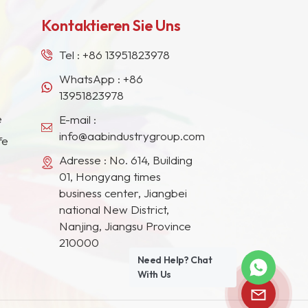
Kontaktieren Sie Uns
Tel :
+86 13951823978
WhatsApp :
+86
13951823978
e
E-mail :
info@aabindustrygroup.com
fe
Adresse : No. 614, Building
01, Hongyang times
business center, Jiangbei
national New District,
Nanjing, Jiangsu Province
210000
Need Help? Chat
With Us