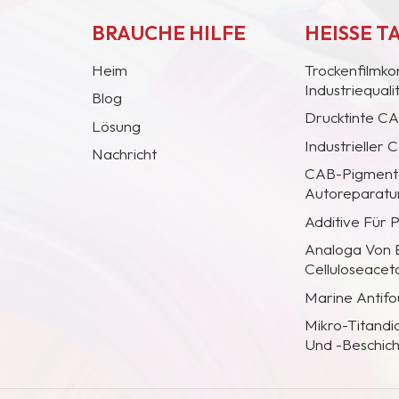
BRAUCHE HILFE
HEISSE T
Heim
Trockenfilmko
Industriequal
Blog
Drucktinte C
Lösung
Industrieller
Nachricht
CAB-Pigmentc
Autoreparatur
Additive Für 
Analoga Von
Celluloseacet
Marine Antifo
Mikro-Titandi
Und -Beschic