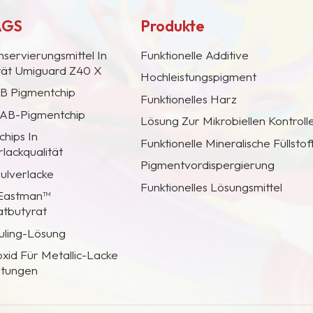
AGS
Produkte
nservierungsmittel In
Funktionelle Additive
ität Umiguard Z40 X
Hochleistungspigment
AB Pigmentchip
Funktionelles Harz
 CAB-Pigmentchip
Lösung Zur Mikrobiellen Kontroll
hips In
Funktionelle Mineralische Füllstof
lackqualität
Pigmentvordispergierung
Pulverlacke
Funktionelles Lösungsmittel
 Eastman™
atbutyrat
uling-Lösung
oxid Für Metallic-Lacke
htungen