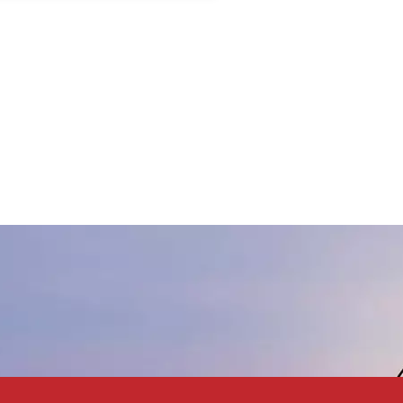
hoher Verträglichkeit und
öslichkeit außer in Wasser. Es
st ein einzigartiges Produkt,
as kein Benzol, Toluol, Xylol
und Ketone enthält und daher
ehr umweltfreundlich ist. Es
hat eine starke Wirkung bei
der Verbesserung der
Vergilbungsbeständigkeit und
Hitzebeständigkeit von Farb-
und Tintensystemen. Es
verleiht der Beschichtung gute
lastizität, Haftung, Härte und
ähigkeit. Es kann auch als
Schleifharz für allgemeine
Farbstoffe dienen und die
natürliche Textur und Farbe
von Holz fördern.