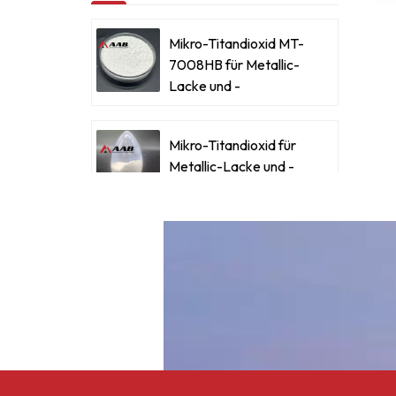
L
Mikro-Titandioxid MT-
i
7008HB für Metallic-
d
Lacke und -
Beschichtungen
s
Mikro-Titandioxid für
Metallic-Lacke und -
Beschichtungen
Ultrafeines Mikro-
E
Titandioxid RM-530L
Z
Celluloseacetatbutyrat
CAB-381-0,5