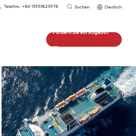
Telefon :
+86 13951823978
Suchen
Deutsch
Fordern Sie ein Angebot
an