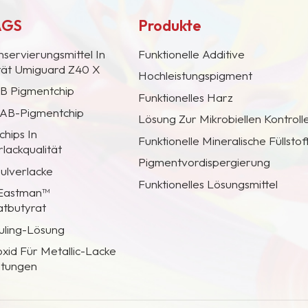
AGS
Produkte
nservierungsmittel In
Funktionelle Additive
ität Umiguard Z40 X
Hochleistungspigment
AB Pigmentchip
Funktionelles Harz
 CAB-Pigmentchip
Lösung Zur Mikrobiellen Kontroll
hips In
Funktionelle Mineralische Füllstof
lackqualität
Pigmentvordispergierung
Pulverlacke
Funktionelles Lösungsmittel
 Eastman™
atbutyrat
uling-Lösung
oxid Für Metallic-Lacke
htungen