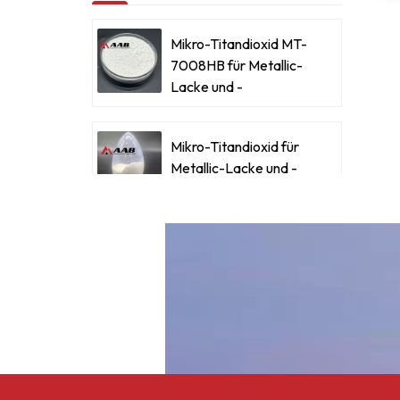
I
Mikro-Titandioxid MT-
H
7008HB für Metallic-
Lacke und -
Beschichtungen
e
Mikro-Titandioxid für
Metallic-Lacke und -
g
Beschichtungen
Ultrafeines Mikro-
Titandioxid RM-530L
Celluloseacetatbutyrat
CAB-381-0,5