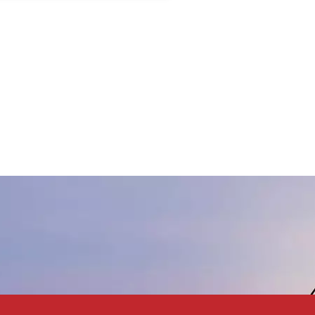
Industrieprodukte vor
nfektionen durch Bakterien,
efen und Schimmel. Es ist ein
Verbundprodukt aus
Chlormethylisothiazolinon und
Methylisothiazolinon und
ignet sich gut für leicht
demulgierbare Systeme. Es
ewährleistet die Stabilität von
Emulsionen und
wasserbasierten
Beschichtungen.