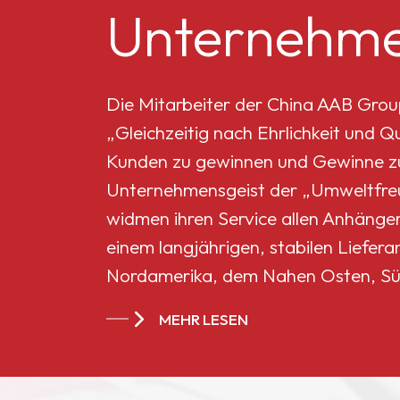
Unternehme
Mikro-Titandioxid MT-
5008HD
Die Mitarbeiter der China AAB Grou
„Gleichzeitig nach Ehrlichkeit und 
Celluloseacetatbutyrat
Kunden zu gewinnen und Gewinne zu 
551-0,01
Unternehmensgeist der „Umweltfreun
widmen ihren Service allen Anhänge
China
einem langjährigen, stabilen Liefera
Celluloseacetatbutyrat
Nordamerika, dem Nahen Osten, Sü
CAB-381-20
Ländern und Regionen geworden.
MEHR LESEN
China
Celluloseacetatbutyrat
CAB-551-0.2