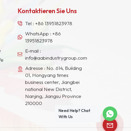
Kontaktieren Sie Uns
Tel :
+86 13951823978
WhatsApp :
+86
13951823978
e
E-mail :
info@aabindustrygroup.com
fe
Adresse : No. 614, Building
01, Hongyang times
business center, Jiangbei
national New District,
Nanjing, Jiangsu Province
210000
Need Help? Chat
With Us