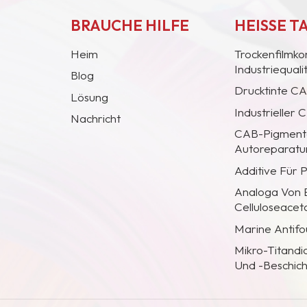
BRAUCHE HILFE
HEISSE T
Heim
Trockenfilmko
Industriequal
Blog
Drucktinte C
Lösung
Industrieller
Nachricht
CAB-Pigmentc
Autoreparatur
Additive Für 
Analoga Von
Celluloseacet
Marine Antifo
Mikro-Titandi
Und -Beschic