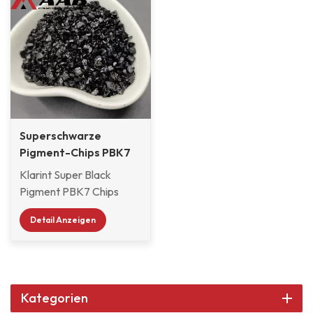
Superschwarze
Pigment-Chips PBK7
für Autolacke
Klarint Super Black
Pigment PBK7 Chips
werden häufig
Detail Anzeigen
verwendet in Autolack,
Motorradlack,
Autoreparaturlacke,
Auto-Außen- und
Innendekorfarben,
Kategorien
Holzfarbe zur Auswahl