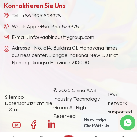
Kontaktieren Sie Uns
Südostasien, Japan, Südkorea und anderen
Ländern und Regionen geworden.
Tel :
+86 13951823978
WhatsApp :
+86 13951823978
E-mail :
info@aabindustrygroup.com
Adresse : No. 614, Building 01, Hongyang times
business center, Jiangbei national New District,
Nanjing, Jiangsu Province 210000
© 2026 China AAB
IPv6
Sitemap
Industry Technology
Datenschutzrichtlinie
network
Group All Right
Xml
supported.
Reserved.
Need Help?
Chat With Us