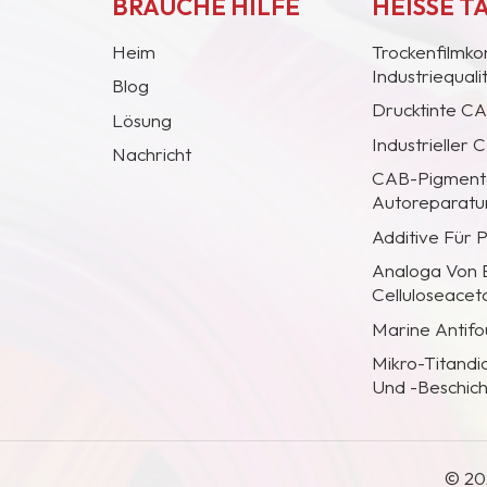
BRAUCHE HILFE
HEISSE T
Heim
Trockenfilmko
Industriequal
Blog
Drucktinte C
Lösung
Industrieller
Nachricht
CAB-Pigmentc
Autoreparatur
Additive Für 
Analoga Von
Celluloseacet
Marine Antifo
Mikro-Titandi
Und -Beschic
© 20