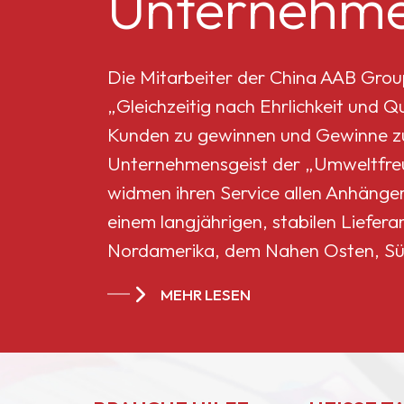
Unternehme
Mikro-Titandioxid MT-
5008HD
Die Mitarbeiter der China AAB Grou
„Gleichzeitig nach Ehrlichkeit und 
Celluloseacetatbutyrat
Kunden zu gewinnen und Gewinne zu 
551-0,01
Unternehmensgeist der „Umweltfreun
widmen ihren Service allen Anhänge
China
einem langjährigen, stabilen Liefera
Celluloseacetatbutyrat
Nordamerika, dem Nahen Osten, Sü
CAB-381-20
Ländern und Regionen geworden.
MEHR LESEN
China
Celluloseacetatbutyrat
CAB-551-0.2