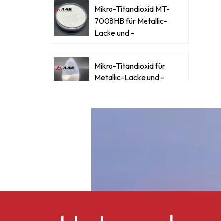
i
Mikro-Titandioxid MT-
d
7008HB für Metallic-
Lacke und -
s
Beschichtungen
Mikro-Titandioxid für
Metallic-Lacke und -
Beschichtungen
E
Ultrafeines Mikro-
Z
Titandioxid RM-530L
Celluloseacetatbutyrat
CAB-381-0,5