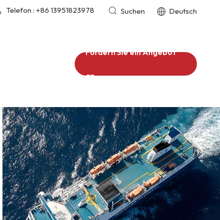
Telefon :
+86 13951823978
Suchen
Deutsch
Fordern Sie ein Angebot
an