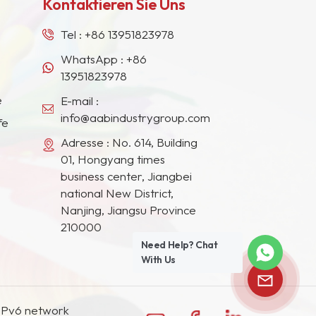
Kontaktieren Sie Uns
Tel :
+86 13951823978
WhatsApp :
+86
13951823978
e
E-mail :
info@aabindustrygroup.com
fe
Adresse : No. 614, Building
01, Hongyang times
business center, Jiangbei
national New District,
Nanjing, Jiangsu Province
210000
Need Help? Chat
With Us
IPv6 network