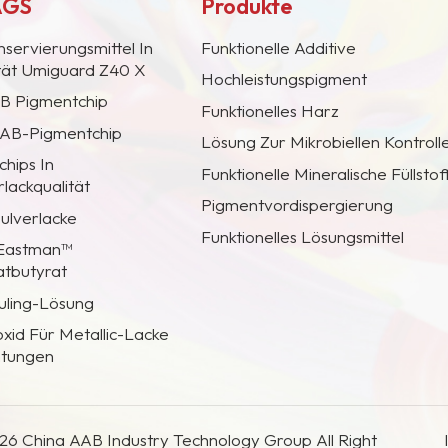
AGS
Produkte
nservierungsmittel In
Funktionelle Additive
ität Umiguard Z40 X
Hochleistungspigment
AB Pigmentchip
Funktionelles Harz
 CAB-Pigmentchip
Lösung Zur Mikrobiellen Kontroll
hips In
Funktionelle Mineralische Füllstof
lackqualität
Pigmentvordispergierung
Pulverlacke
Funktionelles Lösungsmittel
 Eastman™
atbutyrat
uling-Lösung
oxid Für Metallic-Lacke
htungen
26 China AAB Industry Technology Group All Right