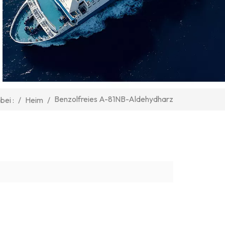
Benzolfreies A-81NB-Aldehydharz
/
Heim
/
bei :