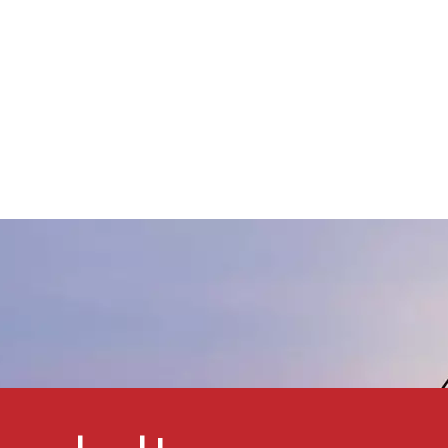
Harzsystem vordispergiert. Sie
werden häufig von Auto-
OEM- und
Reparaturlackierfabriken,
Herstellern dekorativer
Außen- und Innenfarben für
Autos sowie Lackierfabriken
für Mopedroller usw.
verwendet.