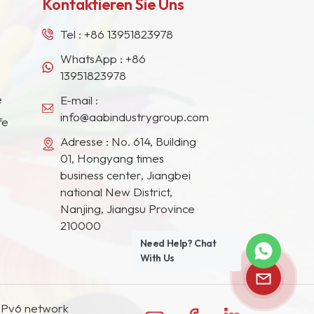
Kontaktieren Sie Uns
Tel :
+86 13951823978
WhatsApp :
+86
13951823978
e
E-mail :
info@aabindustrygroup.com
fe
Adresse : No. 614, Building
01, Hongyang times
business center, Jiangbei
national New District,
Nanjing, Jiangsu Province
210000
Need Help? Chat
With Us
IPv6 network