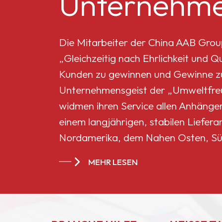
Unternehme
Mikro-Titandioxid MT-
5008HD
Die Mitarbeiter der China AAB Grou
„Gleichzeitig nach Ehrlichkeit und 
Celluloseacetatbutyrat
Kunden zu gewinnen und Gewinne zu 
551-0,01
Unternehmensgeist der „Umweltfreun
widmen ihren Service allen Anhänge
China
einem langjährigen, stabilen Liefera
Celluloseacetatbutyrat
Nordamerika, dem Nahen Osten, Sü
CAB-381-20
Ländern und Regionen geworden.
MEHR LESEN
China
Celluloseacetatbutyrat
CAB-551-0.2