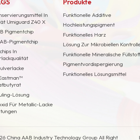
AGS
Produkte
nservierungsmittel In
Funktionelle Additive
ität Umiguard Z40 X
Hochleistungspigment
AB Pigmentchip
Funktionelles Harz
 CAB-Pigmentchip
Lösung Zur Mikrobiellen Kontroll
hips In
Funktionelle Mineralische Füllstof
lackqualität
Pigmentvordispergierung
Pulverlacke
Funktionelles Lösungsmittel
 Eastman™
atbutyrat
uling-Lösung
oxid Für Metallic-Lacke
htungen
26 China AAB Industry Technology Group All Right