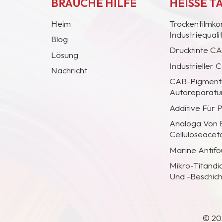
BRAUCHE HILFE
HEISSE T
Heim
Trockenfilmko
Industriequal
Blog
Drucktinte C
Lösung
Industrieller
Nachricht
CAB-Pigmentc
Autoreparatur
Additive Für 
Analoga Von
Celluloseacet
Marine Antifo
Mikro-Titandi
Und -Beschic
© 20