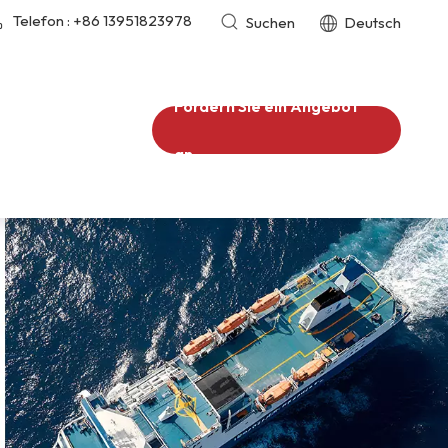
Telefon :
+86 13951823978
Suchen
Deutsch
Fordern Sie ein Angebot
an