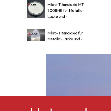
Mikro-Titandioxid MT-
7008HB für Metallic-
Lacke und -
Beschichtungen
Mikro-Titandioxid für
Metallic-Lacke und -
Beschichtungen
Ultrafeines Mikro-
Titandioxid RM-530L
Celluloseacetatbutyrat
CAB-381-0,5