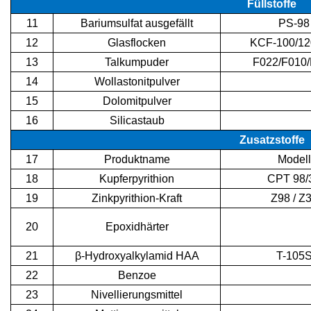
Füllstoffe
11
Bariumsulfat ausgefällt
PS-98
12
Glasflocken
KCF-100/12
13
Talkumpuder
F022/F010
14
Wollastonitpulver
15
Dolomitpulver
16
Silicastaub
Zusatzstoffe
17
Produktname
Modell
18
Kupferpyrithion
CPT 98/
19
Zinkpyrithion-Kraft
Z98 / Z
20
Epoxidhärter
21
β-Hydroxyalkylamid HAA
T-105
22
Benzoe
23
Nivellierungsmittel