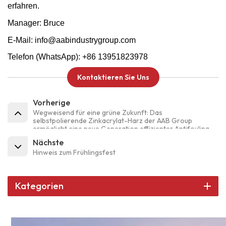
erfahren.
Manager: Bruce
E-Mail: info@aabindustrygroup.com
Telefon (WhatsApp): +86 13951823978
Kontaktieren Sie Uns
Vorherige
Wegweisend für eine grüne Zukunft: Das
selbstpolierende Zinkacrylat-Harz der AAB Group
ermöglicht eine neue Generation effizienter Antifouling-
und Korrosionsschutzlösungen für die Schifffahrt.
Nächste
Hinweis zum Frühlingsfest
Kategorien