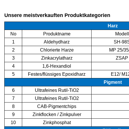
Unsere meistverkauften Produktkategorien
Harz
No
Produktname
Modell
1
Aldehydharz
SH-98
2
Chlorierte Harze
MP 25/35
3
Zinkacrylatharz
ZSAP
4
1,6-Hexandiol
5
Festes/flüssiges Epoxidharz
E12/ M1
Pigment
6
Ultrafeines Rutil-TiO2
7
Ultrafeines Rutil-TiO2
8
CAB-Pigmentchips
9
Zinkflocken / Zinkpulver
10
Zinkphosphat