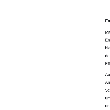
Fa
Mi
En
bi
de
Ef
Au
An
Sc
um
un