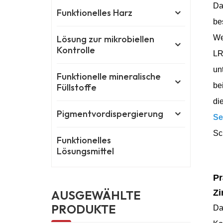
Da
Funktionelles Harz
be
Lösung zur mikrobiellen
We
Kontrolle
LR
un
Funktionelle mineralische
be
Füllstoffe
di
Pigmentvordispergierung
Se
Sc
Funktionelles
Lösungsmittel
Pr
Zi
AUSGEWÄHLTE
PRODUKTE
Da