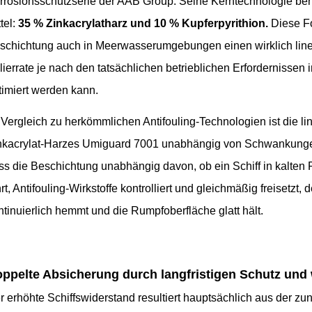
rrosionsschutzserie der AAB Group. Seine Kerntechnologie beru
tel:
35 % Zinkacrylatharz und 10 % Kupferpyrithion.
Diese Fo
schichtung auch in Meerwasserumgebungen einen wirklich linea
lierrate je nach den tatsächlichen betrieblichen Erfordernissen
timiert werden kann.
 Vergleich zu herkömmlichen Antifouling-Technologien ist die l
nkacrylat-Harzes Umiguard 7001 unabhängig von Schwankunge
ss die Beschichtung unabhängig davon, ob ein Schiff in kalte
hrt, Antifouling-Wirkstoffe kontrolliert und gleichmäßig freiset
ntinuierlich hemmt und die Rumpfoberfläche glatt hält.
ppelte Absicherung durch langfristigen Schutz und w
r erhöhte Schiffswiderstand resultiert hauptsächlich aus der z