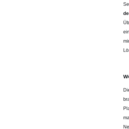
Se
de
Üb
ei
mi
Lö
We
Di
br
Pl
ma
Ne