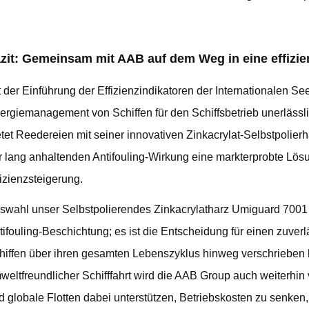
zit: Gemeinsam mit AAB auf dem Weg in eine effizie
t der Einführung der Effizienzindikatoren der Internationalen See
ergiemanagement von Schiffen für den Schiffsbetrieb unerläs
etet Reedereien mit seiner innovativen Zinkacrylat-Selbstpolierh
r lang anhaltenden Antifouling-Wirkung eine markterprobte Lö
fizienzsteigerung.
swahl
unser
Selbstpolierendes Zinkacrylatharz
Umiguard 7001 i
tifouling-Beschichtung; es ist die Entscheidung für einen zuverl
hiffen über ihren gesamten Lebenszyklus hinweg verschriebe
weltfreundlicher Schifffahrt wird die AAB Group auch weiterhi
d globale Flotten dabei unterstützen, Betriebskosten zu senken