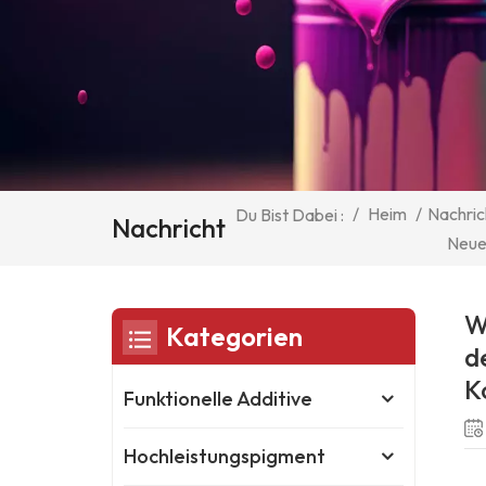
/
Heim
/
Nachric
Du Bist Dabei :
Nachricht
Neue 
W
Kategorien
d
K
Funktionelle Additive
Hochleistungspigment