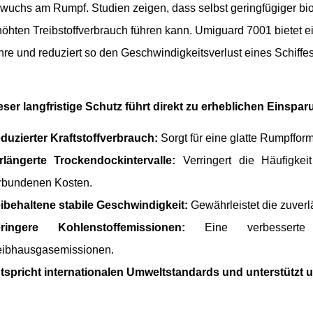
wuchs am Rumpf. Studien zeigen, dass selbst geringfügiger b
höhten Treibstoffverbrauch führen kann. Umiguard 7001 bietet e
hre und reduziert so den Geschwindigkeitsverlust eines Schiffe
eser langfristige Schutz führt direkt zu erheblichen Einspa
duzierter Kraftstoffverbrauch:
Sorgt für eine glatte Rumpfform
rlängerte Trockendockintervalle:
Verringert die Häufigke
rbundenen Kosten.
ibehaltene stabile Geschwindigkeit:
Gewährleistet die zuverl
ringere Kohlenstoffemissionen:
Eine verbesserte Kr
eibhausgasemissionen.
tspricht internationalen Umweltstandards und unterstützt