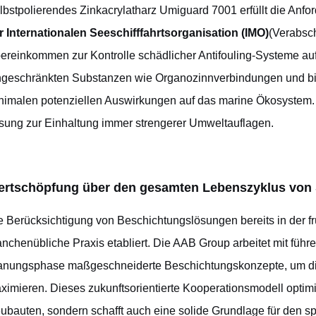
lbstpolierendes Zinkacrylatharz
Umiguard 7001 erfüllt die Anfo
r Internationalen Seeschifffahrtsorganisation (IMO)
(Verabsch
ereinkommen zur Kontrolle schädlicher Antifouling-Systeme auf 
ngeschränkten Substanzen wie Organozinnverbindungen und biet
nimalen potenziellen Auswirkungen auf das marine Ökosystem. 
sung zur Einhaltung immer strengerer Umweltauflagen.
rtschöpfung über den gesamten Lebenszyklus von 
e Berücksichtigung von Beschichtungslösungen bereits in der f
anchenübliche Praxis etabliert. Die AAB Group arbeitet mit fü
anungsphase maßgeschneiderte Beschichtungskonzepte, um die
ximieren. Dieses zukunftsorientierte Kooperationsmodell optimie
ubauten, sondern schafft auch eine solide Grundlage für den spä