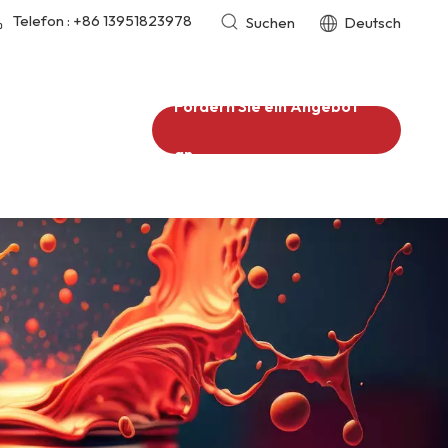
Telefon :
+86 13951823978
Suchen
Deutsch
Fordern Sie ein Angebot
an