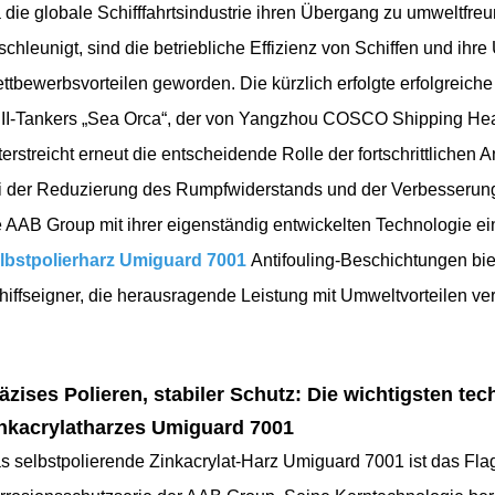
 die globale Schifffahrtsindustrie ihren Übergang zu umweltfr
schleunigt, sind die betriebliche Effizienz von Schiffen und ihre
ttbewerbsvorteilen geworden. Die kürzlich erfolgte erfolgreic
II-Tankers „Sea Orca“, der von Yangzhou COSCO Shipping Heav
terstreicht erneut die entscheidende Rolle der fortschrittliche
i der Reduzierung des Rumpfwiderstands und der Verbesserung de
e AAB Group mit ihrer eigenständig entwickelten Technologie ein
lbstpolierharz Umiguard 7001
Antifouling-Beschichtungen bie
hiffseigner, die herausragende Leistung mit Umweltvorteilen ve
äzises Polieren, stabiler Schutz: Die wichtigsten te
nkacrylatharzes Umiguard 7001
s selbstpolierende Zinkacrylat-Harz Umiguard 7001 ist das Flag