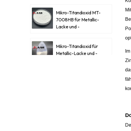
Ko
Mit
Mikro-Titandioxid MT-
7008HB für Metallic-
Be
Lacke und -
Po
Beschichtungen
op
Mikro-Titandioxid für
Im
Metallic-Lacke und -
Beschichtungen
Zi
da
fä
Ultrafeines Mikro-
Titandioxid RM-530L
ko
Celluloseacetatbutyrat
Do
CAB-381-0,5
De