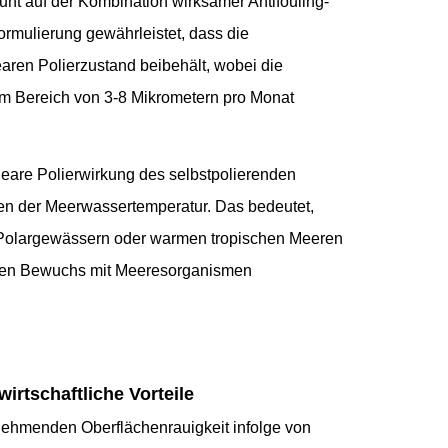
ht auf der Kombination wirksamer Antifouling-
rmulierung gewährleistet, dass die
ren Polierzustand beibehält, wobei die
 im Bereich von 3-8 Mikrometern pro Monat
ineare Polierwirkung des selbstpolierenden
n der Meerwassertemperatur. Das bedeutet,
n Polargewässern oder warmen tropischen Meeren
zt, den Bewuchs mit Meeresorganismen
irtschaftliche Vorteile
unehmenden Oberflächenrauigkeit infolge von