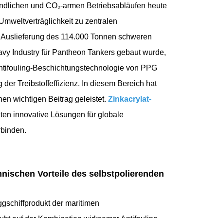
eundlichen und CO₂-armen Betriebsabläufen heute
 Umweltverträglichkeit zu zentralen
he Auslieferung des 114.000 Tonnen schweren
y Industry für Pantheon Tankers gebaut wurde,
n Antifouling-Beschichtungstechnologie von PPG
r Treibstoffeffizienz. In diesem Bereich hat
en wichtigen Beitrag geleistet.
Zinkacrylat-
ten innovative Lösungen für globale
rbinden.
chnischen Vorteile des selbstpolierenden
gschiffprodukt der maritimen