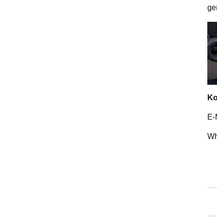
ge
Ko
E-
Wh