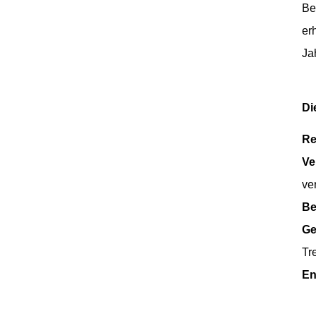
Be
Mikro-Titandioxid MT-
er
5008HD
Ja
Di
Celluloseacetatbutyrat
551-0,01
Re
Ve
ve
China
Celluloseacetatbutyrat
Be
CAB-381-20
Ge
Tr
China
En
Celluloseacetatbutyrat
CAB-551-0.2