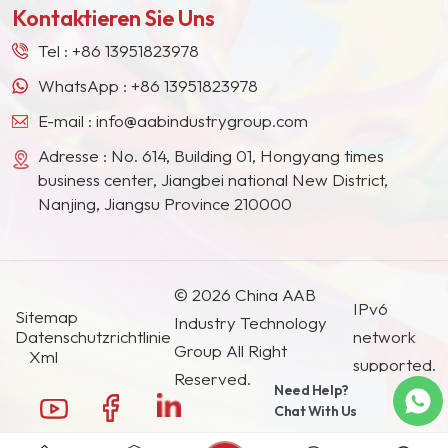
Kontaktieren Sie Uns
Südostasien, Japan, Südkorea und anderen
Ländern und Regionen geworden.
Tel :
+86 13951823978
WhatsApp :
+86 13951823978
E-mail :
info@aabindustrygroup.com
Adresse : No. 614, Building 01, Hongyang times
business center, Jiangbei national New District,
Nanjing, Jiangsu Province 210000
© 2026 China AAB
IPv6
Sitemap
Industry Technology
Datenschutzrichtlinie
network
Group All Right
Xml
supported.
Reserved.
Need Help?
Chat With Us