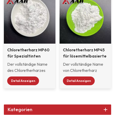
Chloretherharz MP60
Chloretherharz MP45
für Spezialtinten
für lösemittelbasierte
Tiefdruckfarbe
Der vollständige Name
Der vollständige Name
des Chloretherharzes
von Chloretherharz
lautet Vinylchlorid-
lautet Vinylchlorid-
Detail Anzeigen
Detail Anzeigen
Isobutylvinylether-
Isobutylvinylether-
Copolymerharz, das aus
Copolymerharz, das aus
Vinylchloridmonomer,
Vinylchloridmonomer,
Isobutylvinylethermonomer
Isobutylvinylethermonomer
und anderen Rohstoffen
und anderen Rohstoffen
Kategorien
polymerisiert wird. Es
polymerisiert wird. Es