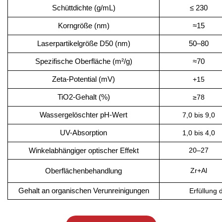
Schüttdichte (g/mL)
≤ 230
Korngröße (nm)
≈15
Laserpartikelgröße D50 (nm)
50–80
Spezifische Oberfläche (m²/g)
≈70
Zeta-Potential (mV)
+15
TiO2-Gehalt (%)
≥78
Wassergelöschter pH-Wert
7,0 bis 9,0
UV-Absorption
1,0 bis 4,0
20–27
Winkelabhängiger optischer Effekt
Zr+Al
Oberflächenbehandlung
Gehalt an organischen Verunreinigungen
Erfüllung