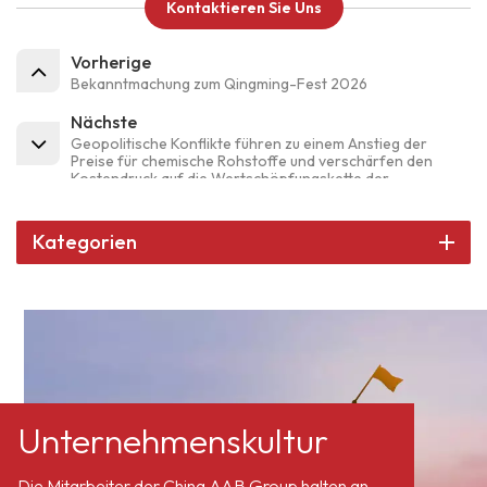
Kontaktieren Sie Uns
Vorherige
Bekanntmachung zum Qingming-Fest 2026
Nächste
Geopolitische Konflikte führen zu einem Anstieg der
Preise für chemische Rohstoffe und verschärfen den
Kostendruck auf die Wertschöpfungskette der
Pulverbeschichtungsindustrie.
Kategorien
Unternehmenskultur
Die Mitarbeiter der China AAB Group halten an