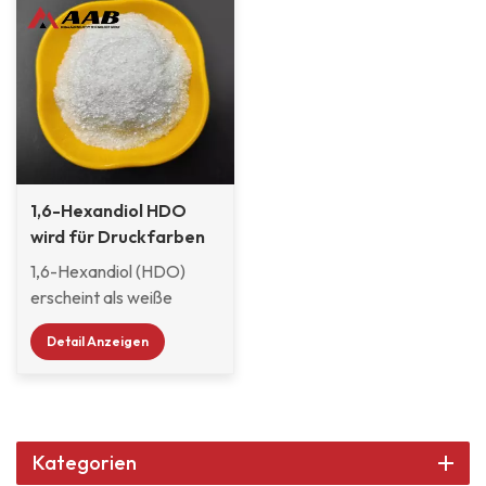
1,6-Hexandiol HDO
wird für Druckfarben
verwendet
1,6-Hexandiol (HDO)
erscheint als weiße
Flocken. Es ist bei
Detail Anzeigen
Raumtemperatur fest
und bei normaler
Umgebungstemperatur
gut stabil. Es ist löslich in
Wasser, Methanol,
Kategorien
Butanol und Butylacetat,