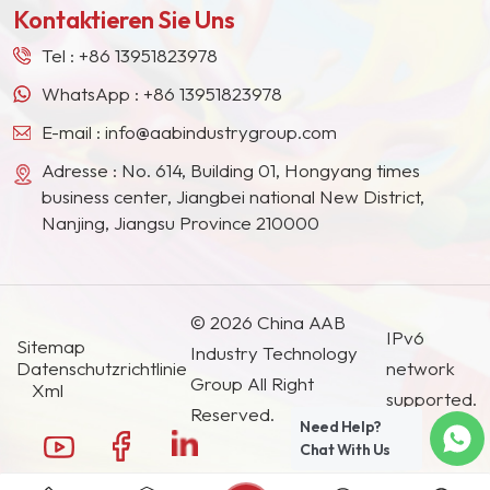
Kontaktieren Sie Uns
Südostasien, Japan, Südkorea und anderen
Ländern und Regionen geworden.
Tel :
+86 13951823978
WhatsApp :
+86 13951823978
E-mail :
info@aabindustrygroup.com
Adresse : No. 614, Building 01, Hongyang times
business center, Jiangbei national New District,
Nanjing, Jiangsu Province 210000
© 2026 China AAB
IPv6
Sitemap
Industry Technology
Datenschutzrichtlinie
network
Group All Right
Xml
supported.
Reserved.
Need Help?
Chat With Us