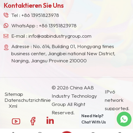
Kontaktieren Sie Uns
Südostasien, Japan, Südkorea und anderen
Ländern und Regionen geworden.
Tel :
+86 13951823978
WhatsApp :
+86 13951823978
E-mail :
info@aabindustrygroup.com
Adresse : No. 614, Building 01, Hongyang times
business center, Jiangbei national New District,
Nanjing, Jiangsu Province 210000
© 2026 China AAB
IPv6
Sitemap
Industry Technology
Datenschutzrichtlinie
network
Group All Right
Xml
supported.
Reserved.
Need Help?
Chat With Us