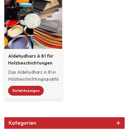
Aldehydharz A 81 für
Holzbeschichtungen
Das Aldehydharz A 81 in
Holzbeschichtungsqualität
ist ein speziell für
Detail Anzeigen
hochwertige
Holzbeschichtungen
entwickeltes
Funktionsharz, das
mithilfe fortschrittlicher
Kategorien
Aldehydkondensationstechnologie