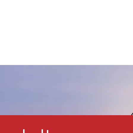
ellow 119 erscheint
typischerweise in einem
hellgelben oder hellbraunen
Farbton und ist bekannt für
seine gute
Wetterbeständigkeit,
Hitzebeständigkeit und
chemische
Korrosionsbeständigkeit,
mäßige Opazität und
Farbstärke und behält die
arbstabilität und Haltbarkeit
unter UV-Bestrahlung und
verschiedenen rauen
Bedingungen, ohne zu
erblassen. Zinkferrite
Pigment Gelb 119 Weit
erbreitet in Industriefarben
und -beschichtungen, Tinte,