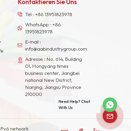
Kontaktieren Sie Uns
Tel :
+86 13951823978
WhatsApp :
+86
13951823978
e
E-mail :
info@aabindustrygroup.com
fe
Adresse : No. 614, Building
01, Hongyang times
business center, Jiangbei
national New District,
Nanjing, Jiangsu Province
210000
Need Help? Chat
With Us
IPv6 network