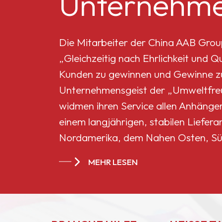
Unternehme
K
Mikro-Titandioxid MT-
5008HD
Die Mitarbeiter der China AAB Grou
„Gleichzeitig nach Ehrlichkeit und 
w
Celluloseacetatbutyrat
Kunden zu gewinnen und Gewinne zu 
551-0,01
Unternehmensgeist der „Umweltfreun
widmen ihren Service allen Anhänge
China
einem langjährigen, stabilen Liefera
Celluloseacetatbutyrat
Nordamerika, dem Nahen Osten, Sü
CAB-381-20
Ländern und Regionen geworden.
MEHR LESEN
China
Celluloseacetatbutyrat
CAB-551-0.2