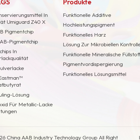
AGS
Produkte
nservierungsmittel In
Funktionelle Additive
ität Umiguard Z40 X
Hochleistungspigment
AB Pigmentchip
Funktionelles Harz
 CAB-Pigmentchip
Lösung Zur Mikrobiellen Kontroll
hips In
Funktionelle Mineralische Füllstof
lackqualität
Pigmentvordispergierung
Pulverlacke
Funktionelles Lösungsmittel
 Eastman™
atbutyrat
uling-Lösung
oxid Für Metallic-Lacke
htungen
26 China AAB Industry Technology Group All Right