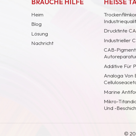
BRAUCHE HILFE
HEISSE T
Heim
Trockenfilmko
Industriequal
Blog
Drucktinte C
Lösung
Industrieller
Nachricht
CAB-Pigmentc
Autoreparatur
Additive Für 
Analoga Von
Celluloseacet
Marine Antifo
Mikro-Titandi
Und -Beschic
© 20