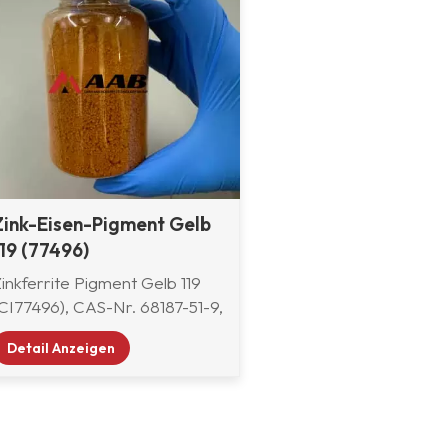
Zink-Eisen-Pigment Gelb
119 (77496)
inkferrite Pigment Gelb 119
(CI77496), CAS-Nr. 68187-51-9,
ie ist ein braunes Mischoxid
Detail Anzeigen
us Zink(II) und Eisen(III) mit
der chemischen Formel
ZnFe2O4 und einer
pinellstruktur. Unser Pigment