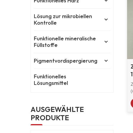
Funktionelles Harz
Lösung zur mikrobiellen
Kontrolle
Funktionelle mineralische
Füllstoffe
Pigmentvordispergierung
Funktionelles
Lösungsmittel
Z
d
a
AUSGEWÄHLTE
PRODUKTE
S