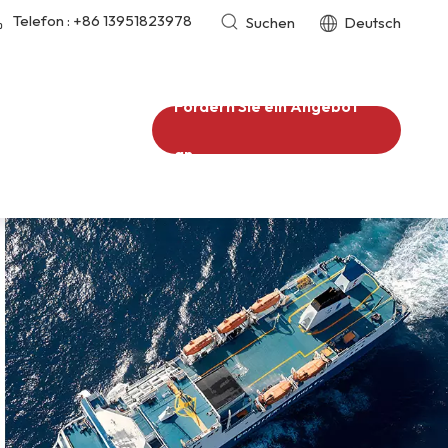
Telefon :
+86 13951823978
Suchen
Deutsch
Fordern Sie ein Angebot
an