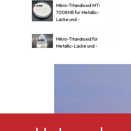
Y
Mikro-Titandioxid MT-
7008HB für Metallic-
Lacke und -
Beschichtungen
Mikro-Titandioxid für
Metallic-Lacke und -
Beschichtungen
Ultrafeines Mikro-
F
Titandioxid RM-530L
Celluloseacetatbutyrat
v
CAB-381-0,5
v