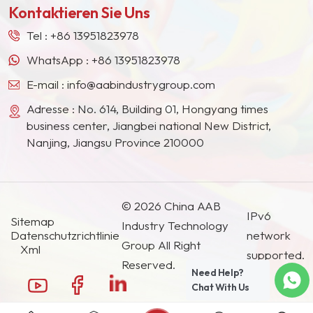
Kontaktieren Sie Uns
Südostasien, Japan, Südkorea und anderen
Ländern und Regionen geworden.
Tel :
+86 13951823978
WhatsApp :
+86 13951823978
E-mail :
info@aabindustrygroup.com
Adresse : No. 614, Building 01, Hongyang times
business center, Jiangbei national New District,
Nanjing, Jiangsu Province 210000
© 2026 China AAB
IPv6
Sitemap
Industry Technology
Datenschutzrichtlinie
network
Group All Right
Xml
supported.
Reserved.
Need Help?
Chat With Us