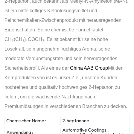
2-Heptanon, auch bekannt als Methyl-N-Amylketon (MAK),
ist ein mittelkettiges Ketonlösungsmittel und
Feinchemikalien-Zwischenprodukt mit herausragenden
Eigenschaften. Seine chemische Formel lautet
CH₃(CH₂)₄COCH₃. Es ist bekannt für seine hohe
Lösekraft, sein angenehm fruchtiges Aroma, seine
moderate Verdunstungsrate und sein hervorragendes
Sicherheitsprofil. Als eines der
China AAB Group
Mit den
Kernprodukten von ist es unser Ziel, unseren Kunden
hochreines und qualitativ hochwertiges 2-Heptanon zu
liefern, um die wachsende Nachfrage nach
Premiumlösungen in verschiedenen Branchen zu decken.
Chemischer Name :
2-heptanone
Automotive Coatings，
Anwendung :