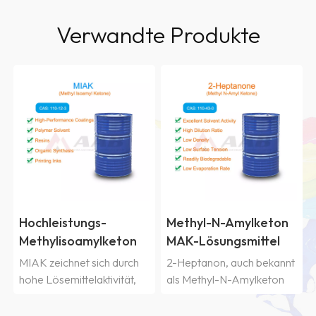
Verwandte Produkte
Hochleistungs-
Methyl-N-Amylketon
Methylisoamylketon
MAK-Lösungsmittel
(MIAK)-Lösungsmittel
(2-Heptanon)
MIAK zeichnet sich durch
2-Heptanon, auch bekannt
hohe Lösemittelaktivität,
als Methyl-N-Amylketon
langsame
(MAK), ist ein mittelkettiges
Verdunstungsrate, geringe
Ketonlösungsmittel und