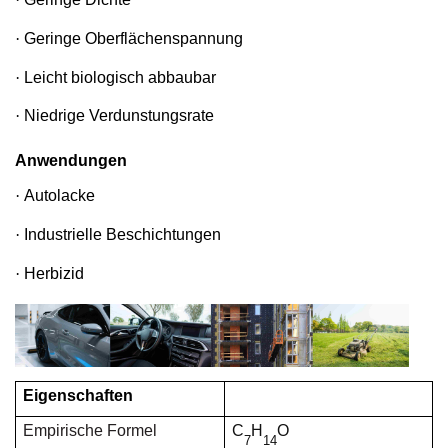
·
Geringe Oberflächenspannung
·
Leicht biologisch abbaubar
·
Niedrige Verdunstungsrate
Anwendungen
·
Autolacke
·
Industrielle Beschichtungen
·
Herbizid
Eigenschaften
Empirische Formel
C
H
O
7
14