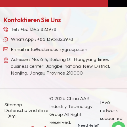
Heptanon zu liefern, um
stabilen Lieferanten für viele Farbengiganten in
die wachsende Nachfrage
Europa, Nordamerika, dem Nahen Osten,
nach Premiumlösungen in
Kontaktieren Sie Uns
Südostasien, Japan, Südkorea und anderen
verschiedenen Branchen
Ländern und Regionen geworden.
zu decken.
Tel :
+86 13951823978
WhatsApp :
+86 13951823978
E-mail :
info@aabindustrygroup.com
Adresse : No. 614, Building 01, Hongyang times
business center, Jiangbei national New District,
Nanjing, Jiangsu Province 210000
© 2026 China AAB
IPv6
Sitemap
Industry Technology
Datenschutzrichtlinie
network
Group All Right
Xml
supported.
Reserved.
Need Help?