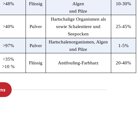
>48
%
Flüssig
Algen
10-30
%
und Pilze
Hartschalige Organismen als
>40
%
Pulver
sowie Schalentiere und
25-45
%
Seepocken
Hartschalenorganismen, Algen
>97
%
Pulver
1-5
%
und Pilze
>35
%
Flüssig
Antifouling-Farbharz
20-40
%
>10 %
Uns