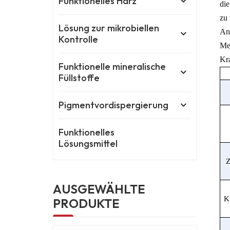
Funktionelles Harz
die
zu 
Lösung zur mikrobiellen
Ant
Kontrolle
Me
Kra
Funktionelle mineralische
Füllstoffe
Pigmentvordispergierung
Funktionelles
Lösungsmittel
Z
AUSGEWÄHLTE
K
PRODUKTE