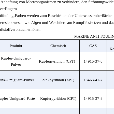
 Anhaftung von Meeresorganismen zu verhindern, den Strömungswiders
verlängern.
ifouling-Farben werden zum Beschichten der Unterwasseroberflächen 
ereslebewesen wie Algen und Weichtiere am Rumpf festsetzen und dad
ftstoffverbrauch erhöhen.
MARINE ANTI-FOULI
Produkt
Chemisch
CAS
Ko
Kupfer-Umiguard-
Kupferpyrithion (CPT)
14915-37-8
Pulver
ink-Umiguard-Pulver
Zinkpyrithion (ZPT)
13463-41-7
upfer-Umiguard-Paste
Kupferpyrithion (CPT)
14915-37-8