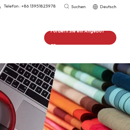
Telefon :
+86 13951823978
Suchen
Deutsch
Fordern Sie ein Angebot
an