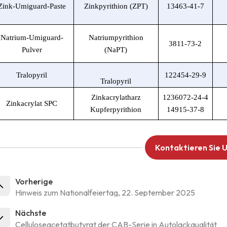
Zink-Umiguard-Paste
Zinkpyrithion (ZPT)
13463-41-7
Natrium-Umiguard-
Natriumpyrithion
3811-73-2
Pulver
(NaPT)
Tralopyril
122454-29-9
Tralopyril
Zinkacrylatharz
1236072-24-4
Zinkacrylat SPC
Kupferpyrithion
14915-37-8
Kontaktieren Sie 
Vorherige
Hinweis zum Nationalfeiertag, 22. September 2025
Nächste
Celluloseacetatbutyrat der CAB-Serie in Autolackqualität