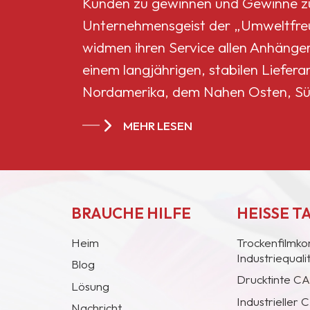
Kunden zu gewinnen und Gewinne zu 
Unternehmensgeist der „Umweltfreun
widmen ihren Service allen Anhänge
einem langjährigen, stabilen Liefera
Nordamerika, dem Nahen Osten, Sü
Ländern und Regionen geworden.
MEHR LESEN
BRAUCHE HILFE
HEISSE T
Heim
Trockenfilmko
Industriequal
Blog
Drucktinte C
Lösung
Industrieller
Nachricht