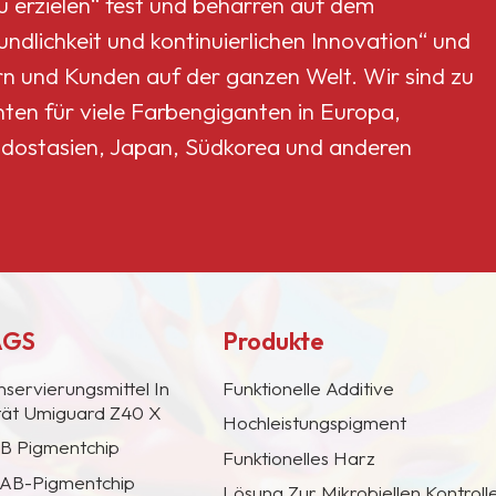
erzielen“ fest und beharren auf dem
dlichkeit und kontinuierlichen Innovation“ und
rn und Kunden auf der ganzen Welt. Wir sind zu
nten für viele Farbengiganten in Europa,
dostasien, Japan, Südkorea und anderen
AGS
Produkte
nservierungsmittel In
Funktionelle Additive
ität Umiguard Z40 X
Hochleistungspigment
AB Pigmentchip
Funktionelles Harz
 CAB-Pigmentchip
Lösung Zur Mikrobiellen Kontroll