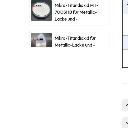
Mikro-Titandioxid MT-
7008HB für Metallic-
Lacke und -
Beschichtungen
Mikro-Titandioxid für
Metallic-Lacke und -
Beschichtungen
Ultrafeines Mikro-
Titandioxid RM-530L
Celluloseacetatbutyrat
CAB-381-0,5