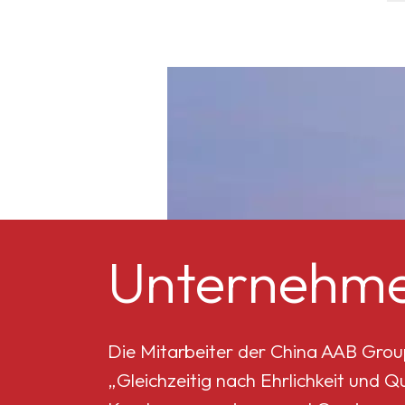
Mikro-Titandioxid MT-
5008HD
Celluloseacetatbutyrat
551-0,01
China
Celluloseacetatbutyrat
Unternehme
CAB-381-20
China
Celluloseacetatbutyrat
Die Mitarbeiter der China AAB Grou
CAB-551-0.2
„Gleichzeitig nach Ehrlichkeit und 