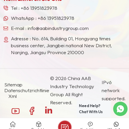
Ländern und Regionen geworden.
Tel :
+86 13951823978
WhatsApp :
+86 13951823978
E-mail :
info@aabindustrygroup.com
Adresse : No. 614, Building 01, Hongyang times
business center, Jiangbei national New District,
Nanjing, Jiangsu Province 210000
© 2026 China AAB
IPv6
Sitemap
Industry Technology
Datenschutzrichtlinie
network
Group All Right
Xml
supported.
Reserved.
Need Help?
Chat With Us