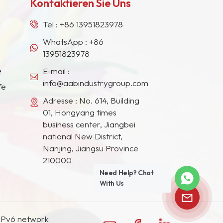
Kontaktieren Sie Uns
Tel :
+86 13951823978
WhatsApp :
+86
13951823978
e
E-mail :
info@aabindustrygroup.com
fe
Adresse : No. 614, Building
01, Hongyang times
business center, Jiangbei
national New District,
Nanjing, Jiangsu Province
210000
Need Help? Chat
With Us
IPv6 network