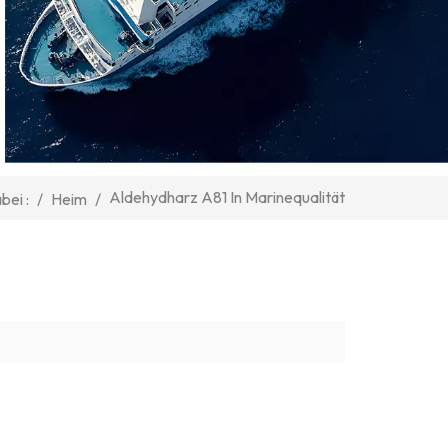
Aldehydharz A81 In Marinequalität
/
Heim
/
bei :