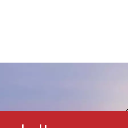
Verunreinigungen auflöst. Es
andelt sich um ein neutrales,
icht verseifbares
Cyclohexanon-Formaldehyd-
arz mit hoher Helligkeit,
Lichtbeständigkeit, geringem
Geruch, extrem heller Farbe
und Vergilbungsbeständigkeit.
ird hauptsächlich in
ösungsmittelbasierten Tinten,
Beschichtungen, allgemeinen
Farbstoffen, Klebstoffen und
anderen Systemen verwendet,
um Glanz, Haftung, schnelle
rocknung, Verlauf, Fülle,
Benetzbarkeit, Härte,
ähigkeit, Feststoffgehalt und
andere Eigenschaften von
Produkten zu verbessern.