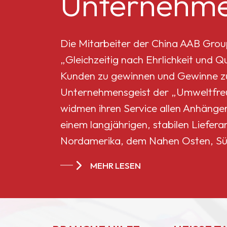
Unternehme
Mikro-Titandioxid MT-
5008HD
Die Mitarbeiter der China AAB Grou
„Gleichzeitig nach Ehrlichkeit und 
Celluloseacetatbutyrat
Kunden zu gewinnen und Gewinne zu 
551-0,01
Unternehmensgeist der „Umweltfreun
widmen ihren Service allen Anhänge
China
einem langjährigen, stabilen Liefera
Celluloseacetatbutyrat
Nordamerika, dem Nahen Osten, Sü
CAB-381-20
Ländern und Regionen geworden.
MEHR LESEN
China
Celluloseacetatbutyrat
CAB-551-0.2