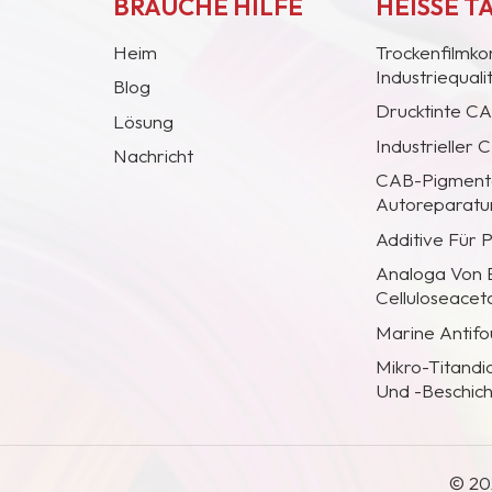
BRAUCHE HILFE
HEISSE T
Heim
Trockenfilmko
Industriequal
Blog
Drucktinte C
Lösung
Industrieller
Nachricht
CAB-Pigmentc
Autoreparatur
Additive Für 
Analoga Von
Celluloseacet
Marine Antifo
Mikro-Titandi
Und -Beschic
© 20