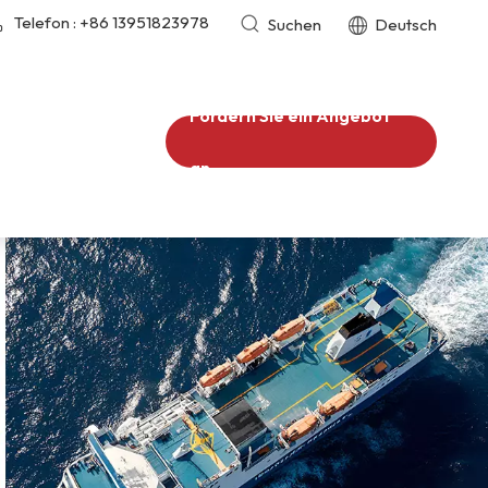
Telefon :
+86 13951823978
Suchen
Deutsch
Fordern Sie ein Angebot
an