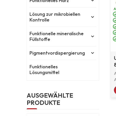
Funktionelles Harz
Lösung zur mikrobiellen
Kontrolle
Funktionelle mineralische
Füllstoffe
Pigmentvordispergierung
Funktionelles
Lösungsmittel
A
w
AUSGEWÄHLTE
PRODUKTE
o