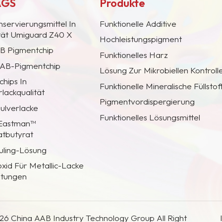
AGS
Produkte
nservierungsmittel In
Funktionelle Additive
ität Umiguard Z40 X
Hochleistungspigment
AB Pigmentchip
Funktionelles Harz
 CAB-Pigmentchip
Lösung Zur Mikrobiellen Kontroll
hips In
Funktionelle Mineralische Füllstof
lackqualität
Pigmentvordispergierung
Pulverlacke
Funktionelles Lösungsmittel
 Eastman™
atbutyrat
uling-Lösung
oxid Für Metallic-Lacke
htungen
26 China AAB Industry Technology Group All Right