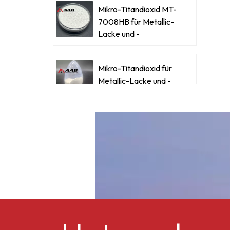
Mikro-Titandioxid MT-
h
7008HB für Metallic-
n
Lacke und -
Beschichtungen
H
Mikro-Titandioxid für
Metallic-Lacke und -
Beschichtungen
W
l
Ultrafeines Mikro-
Titandioxid RM-530L
T
Celluloseacetatbutyrat
CAB-381-0,5
Z