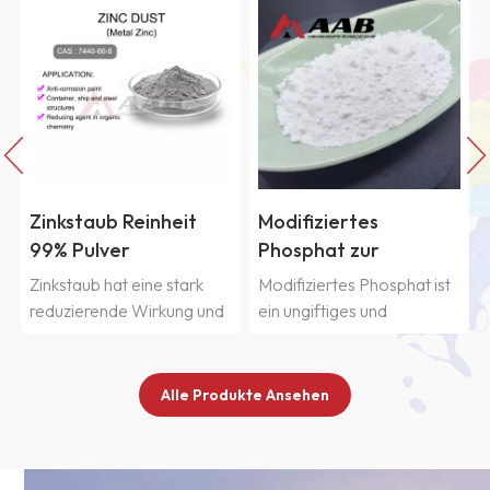
Zinkstaub Reinheit
Modifiziertes
t
99% Pulver
Phosphat zur
Rostvorbeugung
Zinkstaub hat eine stark
Modifiziertes Phosphat ist
reduzierende Wirkung und
ein ungiftiges und
setzt bei Kontakt mit
harmloses weißes
Säuren und Laugen
Rostschutzpigment. Es
Wasserstoffgas frei. Unser
wird in
Alle Produkte Ansehen
Zinkstaubpulver mit einer
korrosionsbeständigen
Reinheit von 99 % zeichnet
Grundierungen,
sich durch hohe Reinheit,
Unterlacken und