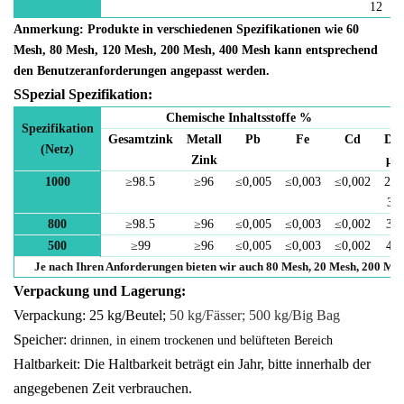
12
Anmerkung: Produkte in verschiedenen Spezifikationen wie 60
Mesh, 80 Mesh, 120 Mesh, 200 Mesh, 400 Mesh
kann entsprechend
den Benutzeranforderungen angepasst werden.
S
Spezial
Spezifikation:
Chemische Inhaltsstoffe
%
Spezifikation
Gesamtzink
Metall
Pb
Fe
Cd
D5
(Netz)
Zink
μm
1000
≥
98
.5
≥
96
≤
0,005
≤
0,003
≤
0,002
2,0
3,5
800
≥
98
.5
≥
96
≤
0,005
≤
0,003
≤
0,002
3-5
500
≥
99
≥
96
≤
0,005
≤
0,003
≤
0,002
4-7
Je nach Ihren Anforderungen bieten wir auch 80 Mesh, 20 Mesh, 200 Mes
Verpackung und Lagerung
:
Verpackung: 25 kg/Beutel;
50 kg/Fässer; 500 kg/Big Bag
Speicher:
drinnen, in einem trockenen und belüfteten Bereich
Haltbarkeit: Die Haltbarkeit beträgt ein Jahr, bitte innerhalb der
angegebenen Zeit verbrauchen.