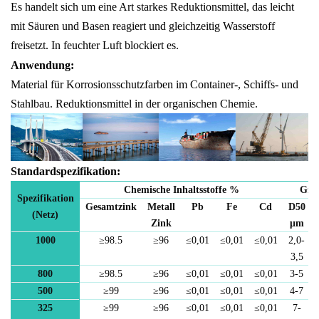
Es handelt sich um eine Art starkes Reduktionsmittel, das leicht
mit Säuren und Basen reagiert und gleichzeitig Wasserstoff
freisetzt. In feuchter Luft blockiert es.
Anwendung:
Material für Korrosionsschutzfarben im Container-, Schiffs- und
Stahlbau. Reduktionsmittel in der organischen Chemie.
Standardspezifikation:
Chemische Inhaltsstoffe
%
Grö
Spezifikation
Gesamtzink
Metall
Pb
Fe
Cd
D50
(Netz)
Zink
μm
1000
≥
98
.5
≥
96
≤
0,01
≤
0,01
≤
0,01
2,0-
3,5
800
≥
98
.5
≥
96
≤
0,01
≤
0,01
≤
0,01
3-5
500
≥
99
≥
96
≤
0,01
≤
0,01
≤
0,01
4-7
325
≥
99
≥
96
≤
0,01
≤
0,01
≤
0,01
7-