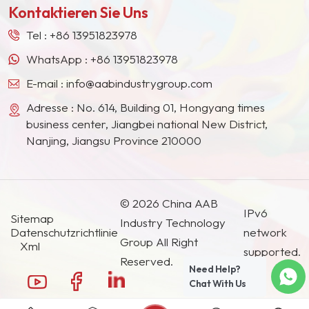
Kontaktieren Sie Uns
Südostasien, Japan, Südkorea und anderen
Ländern und Regionen geworden.
Tel :
+86 13951823978
WhatsApp :
+86 13951823978
E-mail :
info@aabindustrygroup.com
Adresse : No. 614, Building 01, Hongyang times
business center, Jiangbei national New District,
Nanjing, Jiangsu Province 210000
© 2026 China AAB
IPv6
Sitemap
Industry Technology
Datenschutzrichtlinie
network
Group All Right
Xml
supported.
Reserved.
Need Help?
Chat With Us