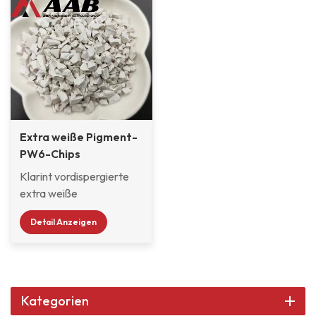
Extra weiße Pigment-
PW6-Chips
Klarint vordispergierte
extra weiße
Pigmentchips PW6
Detail Anzeigen
werden häufig
verwendet in
Architekturfarbe,
Autolack, 3K-
Produktlack, Holzlack,
Kategorien
Nagellack und Glaslack