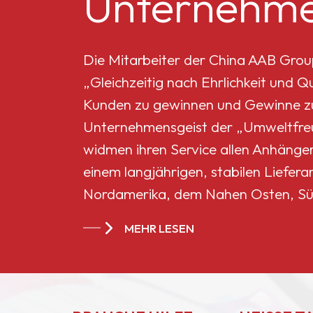
Unternehme
Mikro-Titandioxid MT-
5008HD
Die Mitarbeiter der China AAB Grou
„Gleichzeitig nach Ehrlichkeit und 
Celluloseacetatbutyrat
Kunden zu gewinnen und Gewinne zu 
551-0,01
Unternehmensgeist der „Umweltfreun
widmen ihren Service allen Anhänge
China
einem langjährigen, stabilen Liefera
Celluloseacetatbutyrat
Nordamerika, dem Nahen Osten, Sü
CAB-381-20
Ländern und Regionen geworden.
MEHR LESEN
China
Celluloseacetatbutyrat
CAB-551-0.2