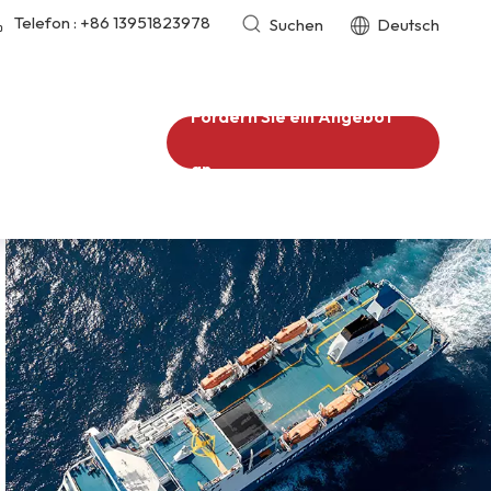
Telefon :
+86 13951823978
Suchen
Deutsch
Fordern Sie ein Angebot
an