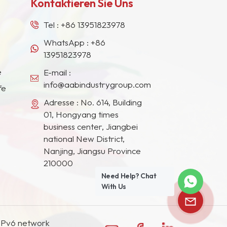
Kontaktieren Sie Uns
Tel :
+86 13951823978
WhatsApp :
+86
13951823978
e
E-mail :
info@aabindustrygroup.com
fe
Adresse : No. 614, Building
01, Hongyang times
business center, Jiangbei
national New District,
Nanjing, Jiangsu Province
210000
Need Help? Chat
With Us
IPv6 network