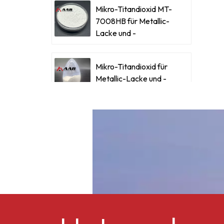
Mikro-Titandioxid MT-
u
7008HB für Metallic-
Lacke und -
Beschichtungen
Mikro-Titandioxid für
Metallic-Lacke und -
Beschichtungen
Ultrafeines Mikro-
Titandioxid RM-530L
Celluloseacetatbutyrat
CAB-381-0,5