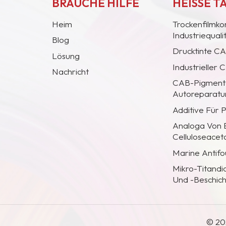
BRAUCHE HILFE
HEISSE T
Heim
Trockenfilmko
Industriequal
Blog
Drucktinte C
Lösung
Industrieller
Nachricht
CAB-Pigmentc
Autoreparatur
Additive Für 
Analoga Von
Celluloseacet
Marine Antifo
Mikro-Titandi
Und -Beschic
© 20