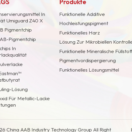
AGS
Produkte
nservierungsmittel In
Funktionelle Additive
ität Umiguard Z40 X
Hochleistungspigment
AB Pigmentchip
Funktionelles Harz
 CAB-Pigmentchip
Lösung Zur Mikrobiellen Kontroll
hips In
Funktionelle Mineralische Füllstof
lackqualität
Pigmentvordispergierung
Pulverlacke
Funktionelles Lösungsmittel
 Eastman™
atbutyrat
uling-Lösung
oxid Für Metallic-Lacke
htungen
26 China AAB Industry Technology Group All Right