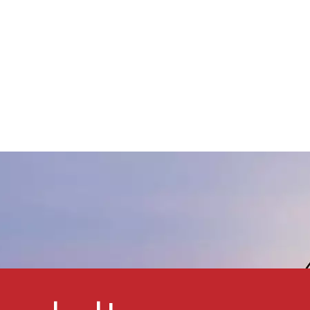
Farbentwicklungsleistung auf
nd wird hauptsächlich als
Anreibeharz für
Universalfarbstoffe
verwendet.