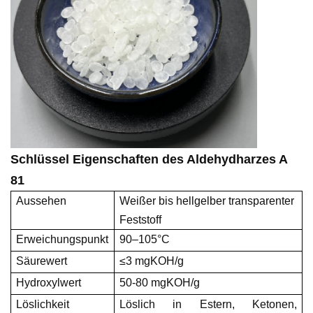
Schlüssel
Eigenschaften
des Aldehydharzes A
81
Aussehen
Weißer bis hellgelber transparenter
Feststoff
Erweichungspunkt
90
–10
5
°C
Säurewert
≤
3
mgKOH/g
Hydroxylwert
50
-80
mgKOH/g
Löslichkeit
Löslich in Estern, Ketonen,