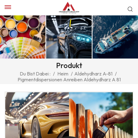
Produkt
Du Bist Dabei :
/
Heim
/
Aldehydharz A-81
/
Pigmentdispersionen Anreiben Aldehydharz A 81