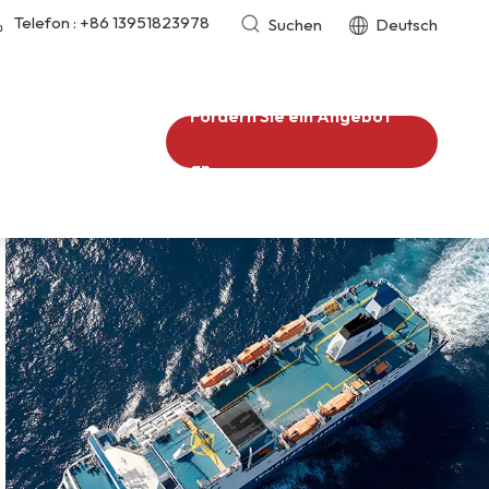
Telefon :
+86 13951823978
Suchen
Deutsch
Fordern Sie ein Angebot
an