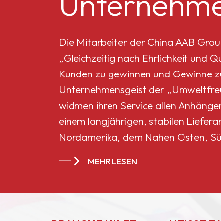
Unternehme
Mikro-Titandioxid MT-
5008HD
Die Mitarbeiter der China AAB Grou
„Gleichzeitig nach Ehrlichkeit und 
Celluloseacetatbutyrat
Kunden zu gewinnen und Gewinne zu 
551-0,01
Unternehmensgeist der „Umweltfreun
widmen ihren Service allen Anhänge
China
einem langjährigen, stabilen Liefera
Celluloseacetatbutyrat
Nordamerika, dem Nahen Osten, Sü
CAB-381-20
Ländern und Regionen geworden.
MEHR LESEN
China
Celluloseacetatbutyrat
CAB-551-0.2