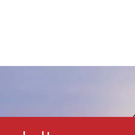
Harzsystem vordispergiert. Sie
werden häufig von Auto-
OEM- und
Reparaturlackierfabriken, für
Außen- und
Innendekorationsfarben für
Autos sowie für
Lackierfabriken für
Mopedroller usw. verwendet.