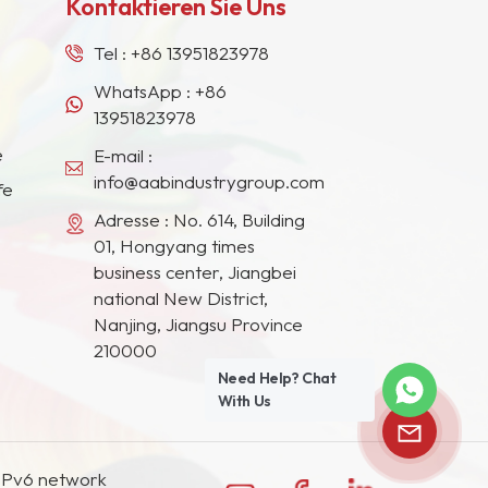
Kontaktieren Sie Uns
Tel :
+86 13951823978
WhatsApp :
+86
13951823978
e
E-mail :
info@aabindustrygroup.com
fe
Adresse : No. 614, Building
01, Hongyang times
business center, Jiangbei
national New District,
Nanjing, Jiangsu Province
210000
Need Help? Chat
With Us
IPv6 network