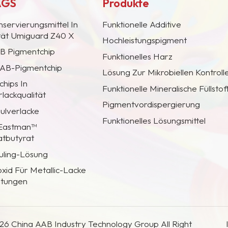
AGS
Produkte
nservierungsmittel In
Funktionelle Additive
ität Umiguard Z40 X
Hochleistungspigment
AB Pigmentchip
Funktionelles Harz
 CAB-Pigmentchip
Lösung Zur Mikrobiellen Kontroll
hips In
Funktionelle Mineralische Füllstof
lackqualität
Pigmentvordispergierung
Pulverlacke
Funktionelles Lösungsmittel
 Eastman™
atbutyrat
uling-Lösung
oxid Für Metallic-Lacke
htungen
26 China AAB Industry Technology Group All Right