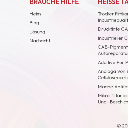
BRAUCHE HILFE
HEISSE T
Heim
Trockenfilmko
Industriequal
Blog
Drucktinte C
Lösung
Industrieller
Nachricht
CAB-Pigmentc
Autoreparatur
Additive Für 
Analoga Von
Celluloseacet
Marine Antifo
Mikro-Titandi
Und -Beschic
© 20