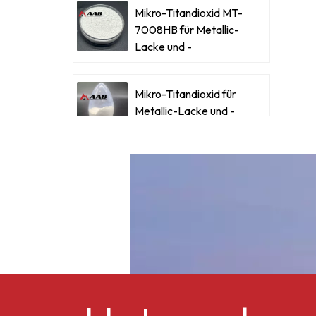
Mikro-Titandioxid MT-
7008HB für Metallic-
Lacke und -
Beschichtungen
Mikro-Titandioxid für
Metallic-Lacke und -
Beschichtungen
Ultrafeines Mikro-
Titandioxid RM-530L
Celluloseacetatbutyrat
CAB-381-0,5