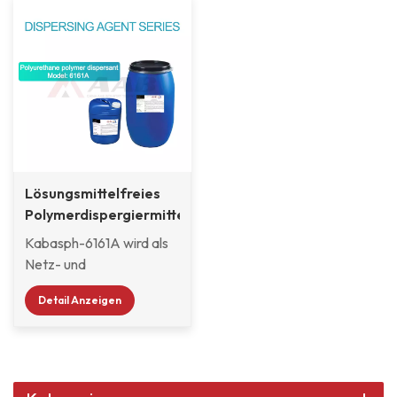
Lösungsmittelfreies
Polymerdispergiermittel
für allgemeine Zwecke
Kabasph-6161A wird als
6161A
Netz- und
Dispergieradditiv für
Detail Anzeigen
lösemittelhaltige
Automobillacke
verwendet
Beschichtungen,
Industrielacken und