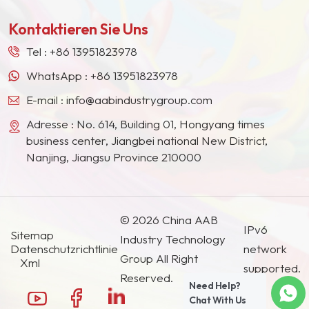
Europa, Nordamerika, dem Nahen Osten,
Kontaktieren Sie Uns
Südostasien, Japan, Südkorea und anderen
Ländern und Regionen geworden.
Tel :
+86 13951823978
WhatsApp :
+86 13951823978
E-mail :
info@aabindustrygroup.com
Adresse : No. 614, Building 01, Hongyang times
business center, Jiangbei national New District,
Nanjing, Jiangsu Province 210000
© 2026 China AAB
IPv6
Sitemap
Industry Technology
Datenschutzrichtlinie
network
Group All Right
Xml
supported.
Reserved.
Need Help?
Chat With Us