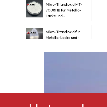
Mikro-Titandioxid MT-
K
7008HB für Metallic-
Lacke und -
Beschichtungen
H
Mikro-Titandioxid für
Metallic-Lacke und -
E
Beschichtungen
E
Ultrafeines Mikro-
Titandioxid RM-530L
D
Celluloseacetatbutyrat
CAB-381-0,5
E
m