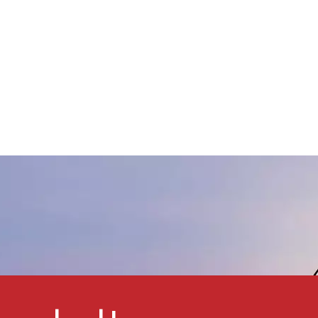
Tinten, -Beschichtungen und -
lebstoffe und zeichnet sich
durch gute
Benetzungseigenschaften,
niedrige Kosten, hohe
elligkeit und
Vergilbungsbeständigkeit aus.
s ist gut mit vielen
Beschichtungen und
Druckrohstoffen kompatibel.
s ist in fast allen organischen
Lösungsmitteln und UV-
Monomeren löslich und weist
eine gute Benetzung und
ispergierbarkeit in Tinten und
Beschichtungspigmenten auf.
s ist ein magisches,
ultifunktionales
Beschichtungsadditiv, das