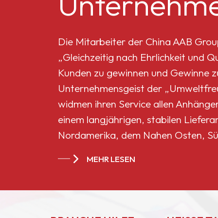
Unternehme
Mikro-Titandioxid MT-
5008HD
Die Mitarbeiter der China AAB Grou
„Gleichzeitig nach Ehrlichkeit und 
Celluloseacetatbutyrat
Kunden zu gewinnen und Gewinne zu 
551-0,01
Unternehmensgeist der „Umweltfreun
widmen ihren Service allen Anhänge
China
einem langjährigen, stabilen Liefera
Celluloseacetatbutyrat
Nordamerika, dem Nahen Osten, Sü
CAB-381-20
Ländern und Regionen geworden.
MEHR LESEN
China
Celluloseacetatbutyrat
CAB-551-0.2