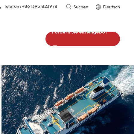
Telefon :
+86 13951823978
Suchen
Deutsch
Fordern Sie ein Angebot
an