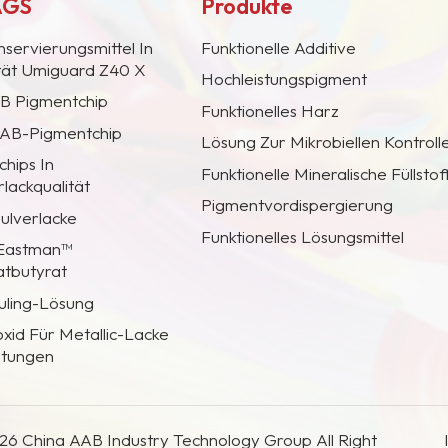
AGS
Produkte
nservierungsmittel In
Funktionelle Additive
ität Umiguard Z40 X
Hochleistungspigment
AB Pigmentchip
Funktionelles Harz
 CAB-Pigmentchip
Lösung Zur Mikrobiellen Kontroll
hips In
Funktionelle Mineralische Füllstof
lackqualität
Pigmentvordispergierung
Pulverlacke
Funktionelles Lösungsmittel
 Eastman™
atbutyrat
uling-Lösung
oxid Für Metallic-Lacke
htungen
26 China AAB Industry Technology Group All Right