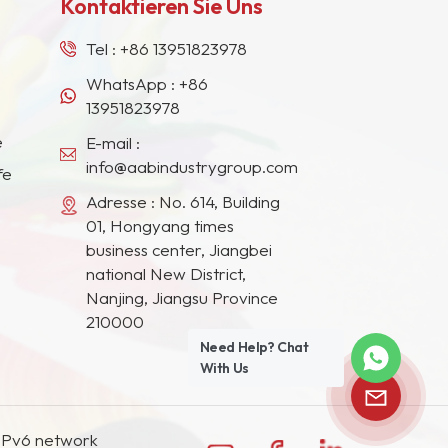
Kontaktieren Sie Uns
Tel :
+86 13951823978
WhatsApp :
+86
13951823978
e
E-mail :
info@aabindustrygroup.com
fe
Adresse : No. 614, Building
01, Hongyang times
business center, Jiangbei
national New District,
Nanjing, Jiangsu Province
210000
Need Help? Chat
With Us
IPv6 network