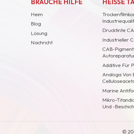
BRAUCHE HILFE
HEISSE T
Heim
Trockenfilmko
Industriequal
Blog
Drucktinte C
Lösung
Industrieller
Nachricht
CAB-Pigmentc
Autoreparatur
Additive Für 
Analoga Von
Celluloseacet
Marine Antifo
Mikro-Titandi
Und -Beschic
© 20