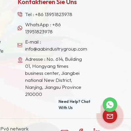
Kontaktieren Sie Uns
Tel :
+86 13951823978
WhatsApp :
+86
13951823978
e
E-mail :
info@aabindustrygroup.com
fe
Adresse : No. 614, Building
01, Hongyang times
business center, Jiangbei
national New District,
Nanjing, Jiangsu Province
210000
Need Help? Chat
With Us
IPv6 network