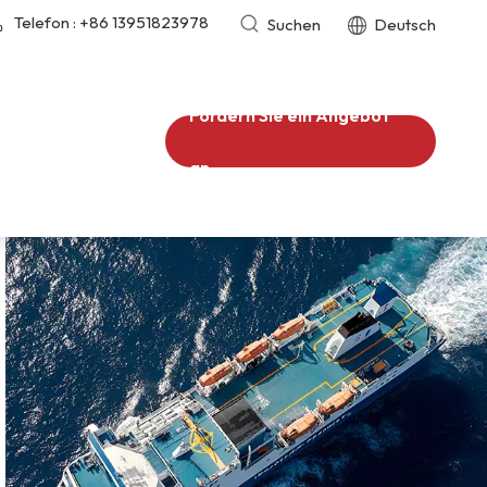
Telefon :
+86 13951823978
Suchen
Deutsch
Fordern Sie ein Angebot
an