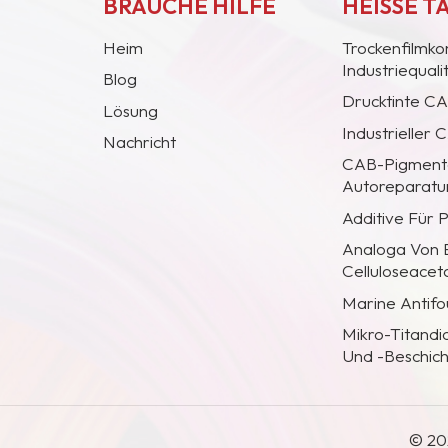
BRAUCHE HILFE
HEISSE T
Heim
Trockenfilmko
Industriequal
Blog
Drucktinte C
Lösung
Industrieller
Nachricht
CAB-Pigmentc
Autoreparatur
Additive Für 
Analoga Von
Celluloseacet
Marine Antifo
Mikro-Titandi
Und -Beschic
© 20