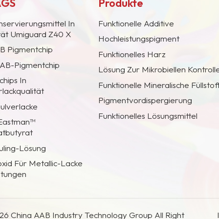
AGS
Produkte
nservierungsmittel In
Funktionelle Additive
ität Umiguard Z40 X
Hochleistungspigment
AB Pigmentchip
Funktionelles Harz
 CAB-Pigmentchip
Lösung Zur Mikrobiellen Kontroll
hips In
Funktionelle Mineralische Füllstof
lackqualität
Pigmentvordispergierung
Pulverlacke
Funktionelles Lösungsmittel
 Eastman™
atbutyrat
uling-Lösung
oxid Für Metallic-Lacke
htungen
26 China AAB Industry Technology Group All Right