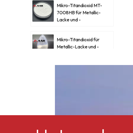
Mikro-Titandioxid MT-
7008HB für Metallic-
Lacke und -
Beschichtungen
Mikro-Titandioxid für
Metallic-Lacke und -
1
Beschichtungen
Ultrafeines Mikro-
Titandioxid RM-530L
N
Celluloseacetatbutyrat
CAB-381-0,5