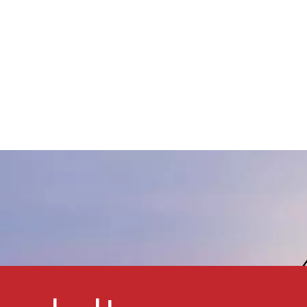
Natriumvanadat und
Natriummolybdat in
Salpetersäure und
anschließende Ausfällung einer
komplexen Metallmischung
hergestellt. Unser Wismut-
Vanadiumoxid-Pigment Gelb
84 wird hauptsächlich für
brillante, deckende Farbtöne
in Automobil- und
Industrielacken wie Alkyd- und
Acrylfarben, Farben auf
Wasserbasis,
itrozelluloselacken und
Einbrennlacken verwendet.