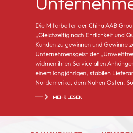
Unternehme
Mikro-Titandioxid MT-
5008HD
Die Mitarbeiter der China AAB Grou
„Gleichzeitig nach Ehrlichkeit und 
Celluloseacetatbutyrat
Kunden zu gewinnen und Gewinne zu 
551-0,01
Unternehmensgeist der „Umweltfreun
widmen ihren Service allen Anhänge
China
einem langjährigen, stabilen Liefera
Celluloseacetatbutyrat
Nordamerika, dem Nahen Osten, Sü
CAB-381-20
Ländern und Regionen geworden.
MEHR LESEN
China
Celluloseacetatbutyrat
CAB-551-0.2