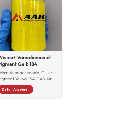
Wismut-Vanadiumoxid-
Pigment Gelb 184
Wismutvanadiumoxid, CI-Nr.
Pigment Yellow 184, CAS-Nr.
14059-33-7, Summenformel
Detail Anzeigen
BiVO4.
Wismutvanadiumoxidpigment
Yellow 184 wird durch Auflösen
von Wismutnitrat,