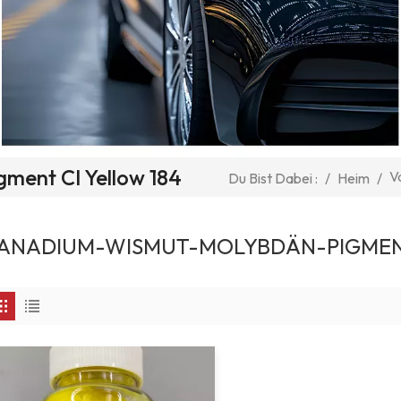
ment CI Yellow 184
V
/
Heim
/
Du Bist Dabei :
ANADIUM-WISMUT-MOLYBDÄN-PIGMENT