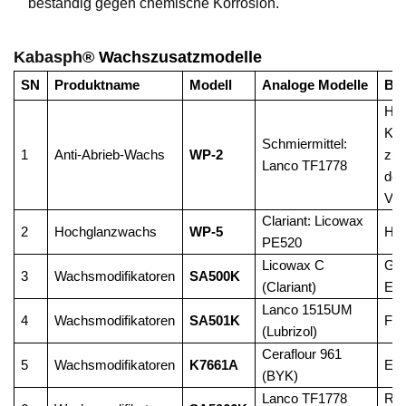
beständig gegen chemische Korrosion.
Kabasph
® Wachszusatzmodelle
SN
Produktname
Modell
Analoge Modelle
Be
Ho
Kra
Schmiermittel:
1
Anti-Abrieb-Wachs
WP-2
zur
Lanco TF1778
der
Ver
Clariant: Licowax
2
Hochglanzwachs
WP-5
Ho
PE520
Licowax C
Gle
3
Wachsmodifikatoren
SA500K
(Clariant)
Ent
Lanco 1515UM
4
Wachsmodifikatoren
SA501K
Fil
(Lubrizol)
Ceraflour 961
5
Wachsmodifikatoren
K7661A
Ent
(BYK)
Lanco TF1778
Ru