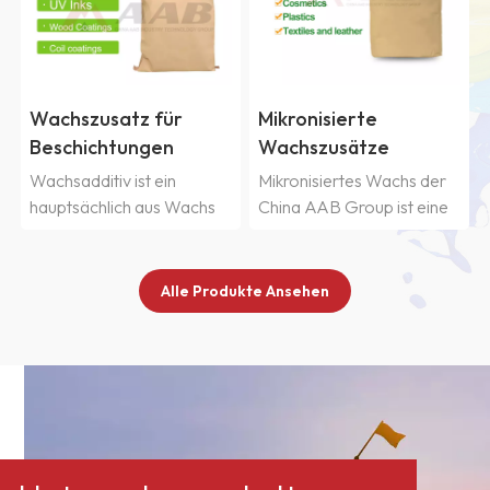
Wachszusatz für
Mikronisierte
Beschichtungen
Wachszusätze
Wachsadditiv ist ein
Mikronisiertes Wachs der
hauptsächlich aus Wachs
China AAB Group ist eine
bestehender Zusatzstoff,
Wachspartikelart, die
der vor allem zur
durch Feinmahlen oder
Verbesserung der
Sprühverfahren zu
Alle Produkte Ansehen
Oberflächen- und
mikrometergroßen
Verarbeitungseigenschaften
Partikeln hergestellt wird.
von Materialien wie
Aufgrund seiner geringen
Beschichtungen,
Partikelgröße, der
Kunststoffen, Tinten usw.
hervorragenden
verwendet wird. Zu den
Dispergierbarkeit und des
üblichen Wachszusätzen
stabilen Schmelzpunkts