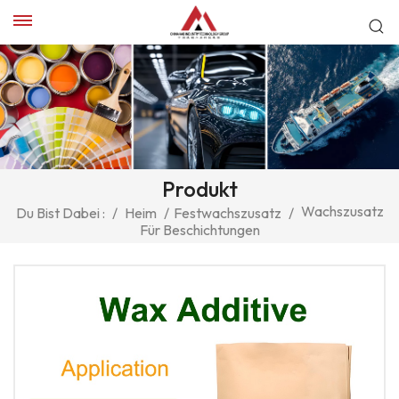
Produkt
Wachszusatz
Du Bist Dabei :
/
Heim
/
Festwachszusatz
/
Für Beschichtungen