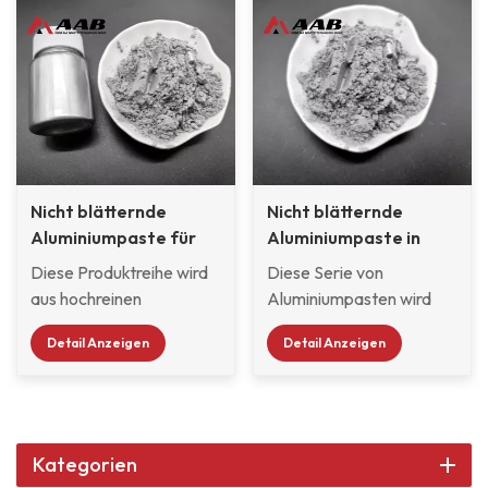
Nicht blätternde
Nicht blätternde
Aluminiumpaste für
Aluminiumpaste in
Motorradlacke
Autoreparaturlackqualitä
Diese Produktreihe wird
Diese Serie von
aus hochreinen
Aluminiumpasten wird
Rohstoffen hergestellt.
mit hochreinem
Detail Anzeigen
Detail Anzeigen
Sie bietet einen
sphärischen
Glitzereffekt mit hohem
Aluminiumpulver, das
Glanz und einen
Lösungsmittel ist
hervorragenden
Lösungsbenzin, es hat die
Metalleffekt. Das
Form von Flocken. Diese
Kategorien
Produkt hat einen
Serie von