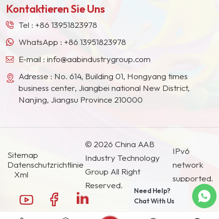
Kontaktieren Sie Uns
Südostasien, Japan, Südkorea und anderen
Ländern und Regionen geworden.
Tel :
+86 13951823978
WhatsApp :
+86 13951823978
E-mail :
info@aabindustrygroup.com
Adresse : No. 614, Building 01, Hongyang times
business center, Jiangbei national New District,
Nanjing, Jiangsu Province 210000
© 2026 China AAB
IPv6
Sitemap
Industry Technology
Datenschutzrichtlinie
network
Group All Right
Xml
supported.
Reserved.
Need Help?
Chat With Us