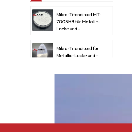
G
Mikro-Titandioxid MT-
M
7008HB für Metallic-
Lacke und -
Beschichtungen
Mikro-Titandioxid für
Metallic-Lacke und -
Beschichtungen
Ultrafeines Mikro-
Titandioxid RM-530L
Celluloseacetatbutyrat
CAB-381-0,5