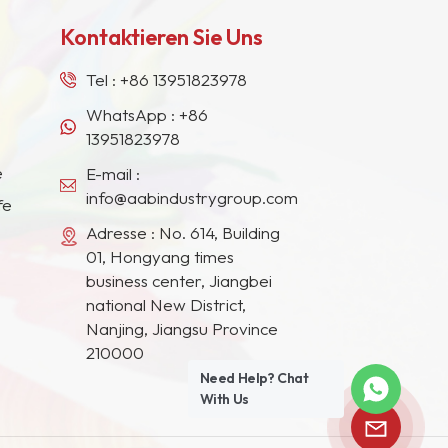
Kontaktieren Sie Uns
Tel :
+86 13951823978
WhatsApp :
+86
13951823978
e
E-mail :
info@aabindustrygroup.com
fe
Adresse : No. 614, Building
01, Hongyang times
business center, Jiangbei
national New District,
Nanjing, Jiangsu Province
210000
Need Help? Chat
With Us