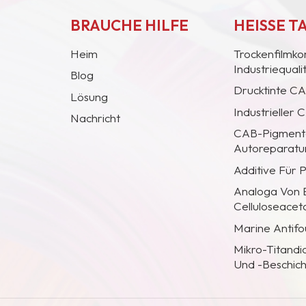
BRAUCHE HILFE
HEISSE T
Heim
Trockenfilmko
Industriequal
Blog
Drucktinte C
Lösung
Industrieller
Nachricht
CAB-Pigmentc
Autoreparatur
Additive Für 
Analoga Von
Celluloseacet
Marine Antifo
Mikro-Titandi
Und -Beschic