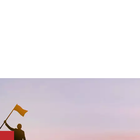
e Serie
ist
ilung,
ung.