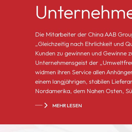
Unternehme
Mikro-Titandioxid MT-
5008HD
Die Mitarbeiter der China AAB Grou
„Gleichzeitig nach Ehrlichkeit und 
Celluloseacetatbutyrat
Kunden zu gewinnen und Gewinne zu 
551-0,01
Unternehmensgeist der „Umweltfreun
widmen ihren Service allen Anhänge
China
einem langjährigen, stabilen Liefera
Celluloseacetatbutyrat
Nordamerika, dem Nahen Osten, Sü
CAB-381-20
Ländern und Regionen geworden.
MEHR LESEN
China
Celluloseacetatbutyrat
CAB-551-0.2