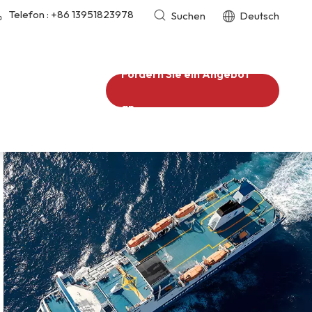
Telefon :
+86 13951823978
Suchen
Deutsch
Fordern Sie ein Angebot
an