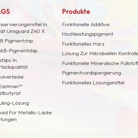
AGS
Produkte
nservierungsmittel In
Funktionelle Additive
ität Umiguard Z40 X
Hochleistungspigment
AB Pigmentchip
Funktionelles Harz
 CAB-Pigmentchip
Lösung Zur Mikrobiellen Kontroll
hips In
Funktionelle Mineralische Füllstof
lackqualität
Pigmentvordispergierung
Pulverlacke
Funktionelles Lösungsmittel
 Eastman™
atbutyrat
uling-Lösung
oxid Für Metallic-Lacke
htungen