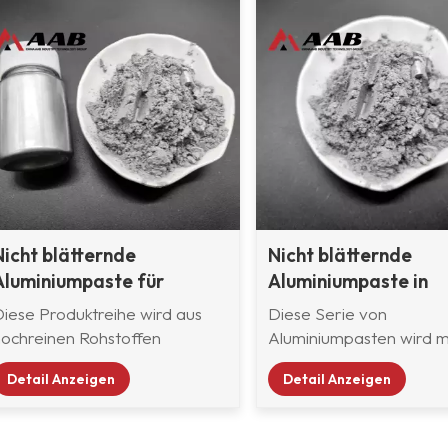
Nicht blätternde
Nicht blätternde
Aluminiumpaste für
Aluminiumpaste in
Motorradlacke
Autoreparaturlackq
Diese Produktreihe wird aus
Diese Serie von
hochreinen Rohstoffen
Aluminiumpasten wird m
ergestellt. Sie bietet einen
hochreinem sphärische
Detail Anzeigen
Detail Anzeigen
Glitzereffekt mit hohem Glanz
Aluminiumpulver, das
und einen hervorragenden
Lösungsmittel ist
Metalleffekt. Das Produkt hat
Lösungsbenzin, es hat d