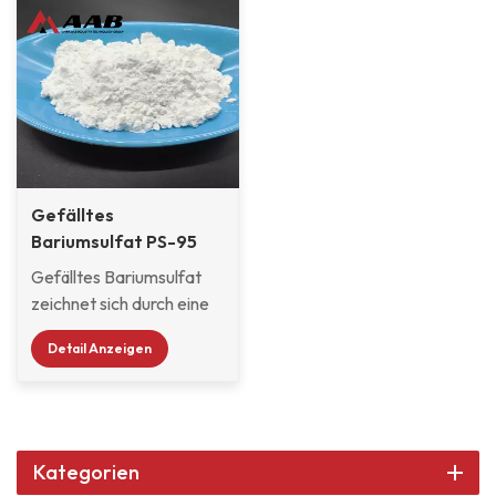
Gefälltes
Bariumsulfat PS-95
zur
Gefälltes Bariumsulfat
Pulverbeschichtung
zeichnet sich durch eine
hohe Beständigkeit
Detail Anzeigen
gegen Außeneinwirkung
und andere Chemikalien,
eine extrem feine
Partikelgröße und eine
enge
Kategorien
Partikelgrößenverteilung