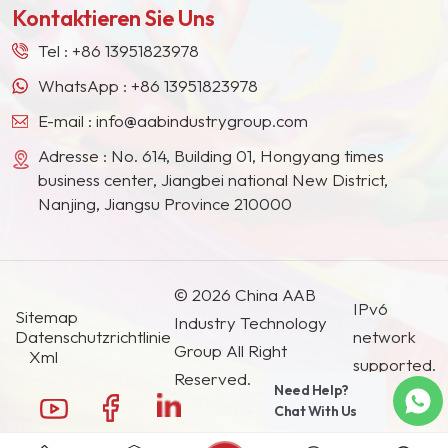
Kontaktieren Sie Uns
Südostasien, Japan, Südkorea und anderen
Ländern und Regionen geworden.
Tel :
+86 13951823978
WhatsApp :
+86 13951823978
E-mail :
info@aabindustrygroup.com
Adresse : No. 614, Building 01, Hongyang times
business center, Jiangbei national New District,
Nanjing, Jiangsu Province 210000
© 2026 China AAB
IPv6
Sitemap
Industry Technology
Datenschutzrichtlinie
network
Group All Right
Xml
supported.
Reserved.
Need Help?
Chat With Us