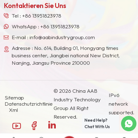
Kontaktieren Sie Uns
Südostasien, Japan, Südkorea und anderen
Ländern und Regionen geworden.
Tel :
+86 13951823978
WhatsApp :
+86 13951823978
E-mail :
info@aabindustrygroup.com
Adresse : No. 614, Building 01, Hongyang times
business center, Jiangbei national New District,
Nanjing, Jiangsu Province 210000
© 2026 China AAB
IPv6
Sitemap
Industry Technology
Datenschutzrichtlinie
network
Group All Right
Xml
supported.
Reserved.
Need Help?
Chat With Us