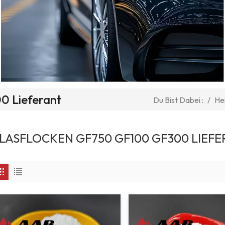
0 Lieferant
/
He
Du Bist Dabei :
LASFLOCKEN GF750 GF100 GF300 LIEF