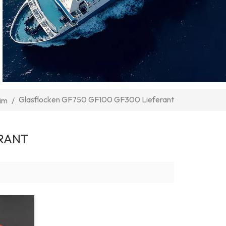
Glasflocken GF750 GF100 GF300 Lieferant
im
/
ERANT