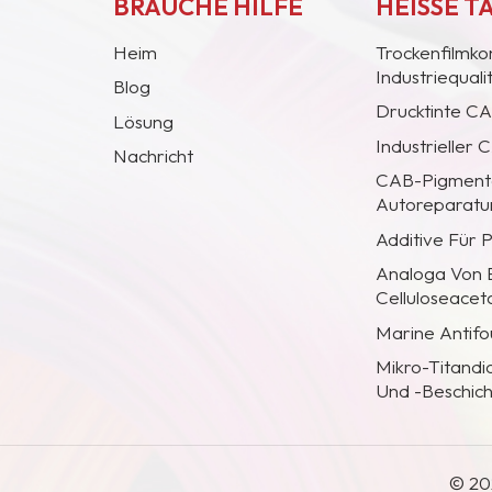
BRAUCHE HILFE
HEISSE T
Heim
Trockenfilmko
Industriequal
Blog
Drucktinte C
Lösung
Industrieller
Nachricht
CAB-Pigmentc
Autoreparatur
Additive Für 
Analoga Von
Celluloseacet
Marine Antifo
Mikro-Titandi
Und -Beschic
© 20