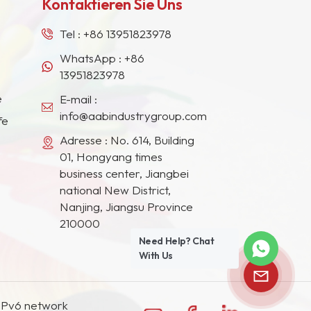
Kontaktieren Sie Uns
Tel :
+86 13951823978
WhatsApp :
+86
13951823978
e
E-mail :
info@aabindustrygroup.com
fe
Adresse : No. 614, Building
01, Hongyang times
business center, Jiangbei
national New District,
Nanjing, Jiangsu Province
210000
Need Help? Chat
With Us
IPv6 network