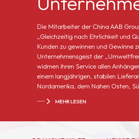
Unternehme
Mikro-Titandioxid MT-
5008HD
Die Mitarbeiter der China AAB Grou
„Gleichzeitig nach Ehrlichkeit und 
Celluloseacetatbutyrat
Kunden zu gewinnen und Gewinne zu 
551-0,01
Unternehmensgeist der „Umweltfreun
widmen ihren Service allen Anhänge
China
einem langjährigen, stabilen Liefera
Celluloseacetatbutyrat
Nordamerika, dem Nahen Osten, Sü
CAB-381-20
Ländern und Regionen geworden.
MEHR LESEN
China
Celluloseacetatbutyrat
CAB-551-0.2