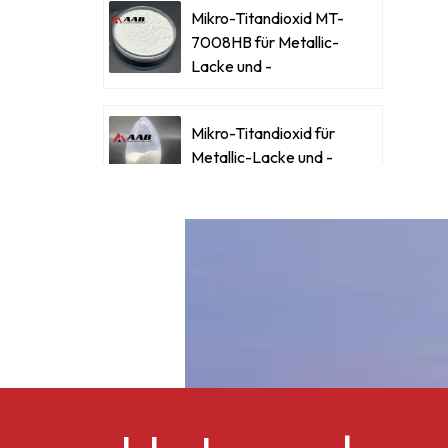
Mikro-Titandioxid MT-
7008HB für Metallic-
P
Lacke und -
B
Beschichtungen
Mikro-Titandioxid für
Metallic-Lacke und -
Beschichtungen
e
Ultrafeines Mikro-
Titandioxid RM-530L
Celluloseacetatbutyrat
CAB-381-0,5