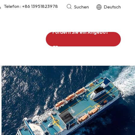
Telefon :
+86 13951823978
Suchen
Deutsch
Fordern Sie ein Angebot
an