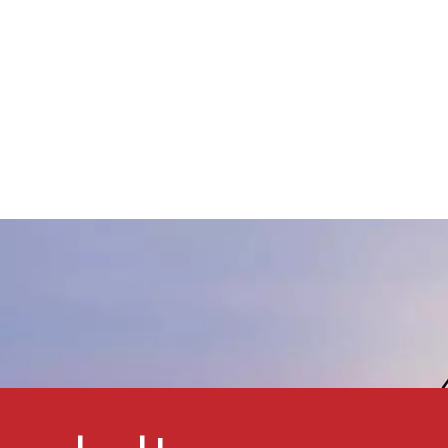
Herstellung von
eingesetzt. Glasflocken 
Verbundwerkstoffen. Ihre
alkalischer
artikel bilden dichte, inerte
Glaszusammensetzung
arrieren im Lackfilm.
werden als
Überlappende Glasschichten
korrosionsbeständiges
verhindern das Eindringen von
Material für Beschicht
Wasser und Chemikalien in den
und Auskleidungen von
Lackfilm. Die Zugabe von Glas
Rauchgasentschwefelu
rhöht zudem die Flexibilität,
verwendet. Glasflocken
Härte und Abriebfestigkeit von
alkalische
Beschichtungen.
Glaszusammensetzung
werden in Präzisionsteil
thermoplastischem Har
verwendet, um Verzug 
vermeiden und die
Maßgenauigkeit zu
verbessern.