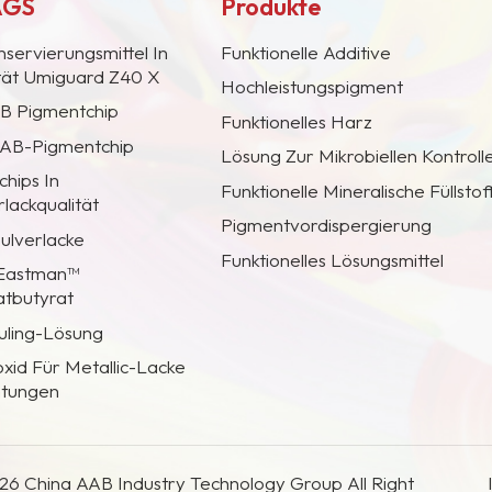
AGS
Produkte
nservierungsmittel In
Funktionelle Additive
ität Umiguard Z40 X
Hochleistungspigment
AB Pigmentchip
Funktionelles Harz
 CAB-Pigmentchip
Lösung Zur Mikrobiellen Kontroll
hips In
Funktionelle Mineralische Füllstof
lackqualität
Pigmentvordispergierung
Pulverlacke
Funktionelles Lösungsmittel
 Eastman™
atbutyrat
uling-Lösung
oxid Für Metallic-Lacke
htungen
26 China AAB Industry Technology Group All Right