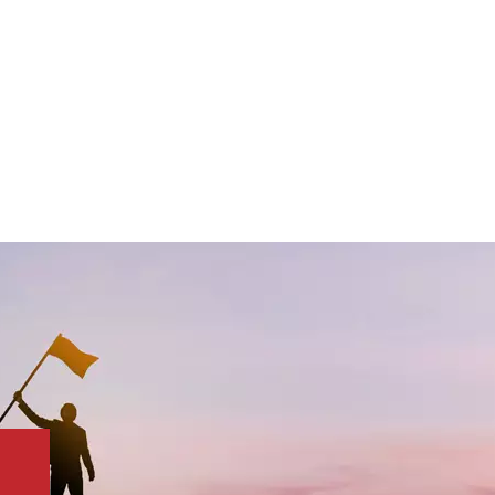
mit
ungen
ngsanlagen
 ohne
en aus
z
zu